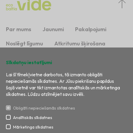
Par mums
Jaunumi
Pakalpojumi
Noslēgt līgumu
Atkritumu šķirošana
Ilgtspēja
Kontakti
Sīkdatņu iestatījumi
Lai šī tīmekļvietne darbotos, tā izmanto obligāti
nepieciešamās sīkdatnes. Ar Jūsu piekrišanu papildus
šajā vietnē var tikt izmantotas analītiskās un mārketinga
sīkdatnes. Lūdzu atzīmējiet savu izvēli.
Obligāti nepieciešamās sīkdatnes
Analītiskās sīkdatnes
Visas tiesības aizsargātas
Izstrāde:
BRIGHT
Mārketinga sīkdatnes