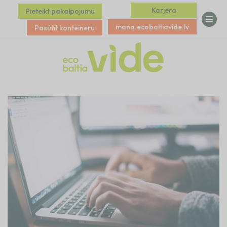
Karjera
Pieteikt pakalpojumu
mana.ecobaltiavide.lv
Pasūtīt konteineru