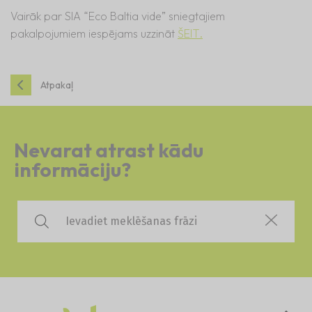
Vairāk par SIA “Eco Baltia vide” sniegtajiem
pakalpojumiem iespējams uzzināt
ŠEIT.
Atpakaļ
Nevarat atrast kādu
informāciju?