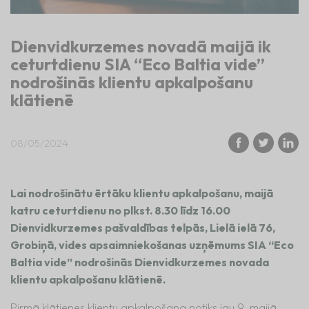
Dienvidkurzemes novadā maijā ik
ceturtdienu SIA “Eco Baltia vide”
nodrošinās klientu apkalpošanu
klātienē
08/05/2024
Lai nodrošinātu ērtāku klientu apkalpošanu, maijā
katru ceturtdienu no plkst. 8.30 līdz 16.00
Dienvidkurzemes pašvaldības telpās, Lielā ielā 76,
Grobiņā, vides apsaimniekošanas uzņēmums SIA “Eco
Baltia vide” nodrošinās Dienvidkurzemes novada
klientu apkalpošanu klātienē.
Pirmā klātienes klientu apkalpošana notiks jau 9. maijā.