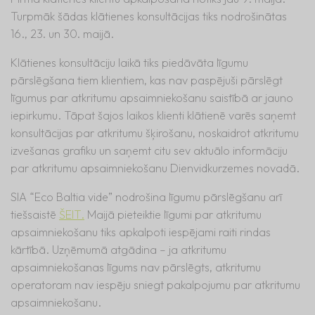
Turpmāk šādas klātienes konsultācijas tiks nodrošinātas
16., 23. un 30. maijā.
Klātienes konsultāciju laikā tiks piedāvāta līgumu
pārslēgšana tiem klientiem, kas nav paspējuši pārslēgt
līgumus par atkritumu apsaimniekošanu saistībā ar jauno
iepirkumu. Tāpat šajos laikos klienti klātienē varēs saņemt
konsultācijas par atkritumu šķirošanu, noskaidrot atkritumu
izvešanas grafiku un saņemt citu sev aktuālo informāciju
par atkritumu apsaimniekošanu Dienvidkurzemes novadā.
SIA “Eco Baltia vide” nodrošina līgumu pārslēgšanu arī
tiešsaistē
ŠEIT.
Maijā pieteiktie līgumi par atkritumu
apsaimniekošanu tiks apkalpoti iespējami raiti rindas
kārtībā. Uzņēmumā atgādina – ja atkritumu
apsaimniekošanas līgums nav pārslēgts, atkritumu
operatoram nav iespēju sniegt pakalpojumu par atkritumu
apsaimniekošanu.