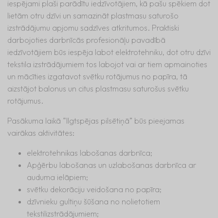
iespējami plaši parādītu iedzīvotājiem, kā pašu spēkiem dot
lietām otru dzīvi un samazināt plastmasu saturošo
izstrādājumu apjomu sadzīves atkritumos. Praktiski
darbojoties darbnīcās profesionāļu pavadībā
iedzīvotājiem būs iespēja labot elektrotehniku, dot otru dzīvi
tekstila izstrādājumiem tos labojot vai ar tiem apmainoties
un mācīties izgatavot svētku rotājumus no papīra, tā
aizstājot balonus un citus plastmasu saturošus svētku
rotājumus.
Pasākuma laikā “Ilgtspējas pilsētiņā” būs pieejamas
vairākas aktivitātes:
elektrotehnikas labošanas darbnīca;
Apģērbu labošanas un uzlabošanas darbnīca ar
auduma ielāpiem;
svētku dekorāciju veidošana no papīra;
dzīvnieku gultiņu šūšana no nolietotiem
tekstilizstrādājumiem;