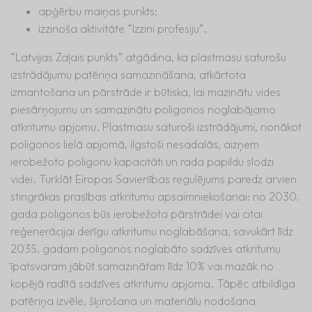
apģērbu maiņas punkts;
izzinoša aktivitāte “Izzini profesiju”.
“Latvijas Zaļais punkts” atgādina, ka plastmasu saturošu
izstrādājumu patēriņa samazināšana, atkārtota
izmantošana un pārstrāde ir būtiska, lai mazinātu vides
piesārņojumu un samazinātu poligonos noglabājamo
atkritumu apjomu. Plastmasu saturoši izstrādājumi, nonākot
poligonos lielā apjomā, ilgstoši nesadalās, aizņem
ierobežoto poligonu kapacitāti un rada papildu slodzi
videi. Turklāt Eiropas Savienības regulējums paredz arvien
stingrākas prasības atkritumu apsaimniekošanai: no 2030.
gada poligonos būs ierobežota pārstrādei vai citai
reģenerācijai derīgu atkritumu noglabāšana, savukārt līdz
2035. gadam poligonos noglabāto sadzīves atkritumu
īpatsvaram jābūt samazinātam līdz 10% vai mazāk no
kopējā radītā sadzīves atkritumu apjoma. Tāpēc atbildīga
patēriņa izvēle, šķirošana un materiālu nodošana