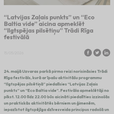
“Latvijas Zaļais punkts” un “Eco
Baltia vide” aicina apmeklēt
“Ilgtspējas pilsētiņu” Trādi Rīga
festivālā
15/05/2026
24. maijā Uzvaras parkā pirmo reizi norisināsies Trādi
Rīga festivāls, kurā ar īpašu aktivitāšu programmu
“Ilgtspējas pilsētiņā” piedalīsies “Latvijas Zaļais
punkts” un “Eco Baltia vide”. Festivāla apmeklētāji no
plkst. 12.00 līdz 22.00 būs aicināti piedalīties izzinošās
un praktiskās aktivitātēs bērniem un ģimenēm,
iepazīstot ilgtspējīga dzīvesveida principus radošā un