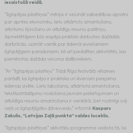
iesaistošā veidā.
“Ilgtspējas pilsētiņas” mērķis ir veicināt sabiedrības izpratni
par aprites ekonomiku, lietu atkārtotu izmantošanu,
atkritumu šķirošanu un atbildīgu resursu patēriņu.
Apmeklētājiem būs iespēja praktiski darboties dažādās
darbnīcās, uzzināt vairāk par ikdienā ieviešamiem
ilgtspējīgiem paradumiem, kā arī piedalīties aktivitātēs, kas
piemērotas dažāda vecuma dalībniekiem.
“Ar “Ilgtspējas pilsētiņu” Trādi Rīga festivālā vēlamies
parādīt, ka ilgtspēja ir praktiska un ikvienam pieejama
ikdienas izvēle. Lietu labošana, atkārtota izmantošana,
tekstilizstrādājumu nodošana jaunam pielietojumam un
atbildīga resursu izmantošana ir vienkārši, bet nozīmīgi soļi
ceļā uz ilgtspējīgāku dzīvesveidu,” informē
Kaspars
Zakulis, “Latvijas Zaļā punkta” valdes loceklis.
“Ilgtspējas pilsētiņas” aktivitāšu programma veidota tā, lai