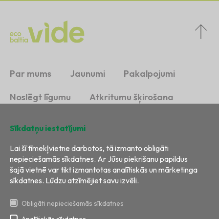
Par mums
Jaunumi
Pakalpojumi
Noslēgt līgumu
Atkritumu šķirošana
Ilgtspēja
Kontakti
Sīkdatņu iestatījumi
Lai šī tīmekļvietne darbotos, tā izmanto obligāti
nepieciešamās sīkdatnes. Ar Jūsu piekrišanu papildus
šajā vietnē var tikt izmantotas analītiskās un mārketinga
sīkdatnes. Lūdzu atzīmējiet savu izvēli.
Obligāti nepieciešamās sīkdatnes
Analītiskās sīkdatnes