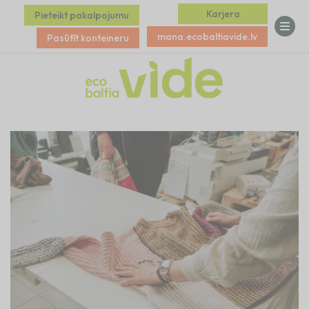
Karjera
Pieteikt pakalpojumu
mana.ecobaltiavide.lv
Pasūtīt konteineru