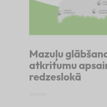
Mazuļu glābšana
atkritumu apsa
redzeslokā
05/11/2024