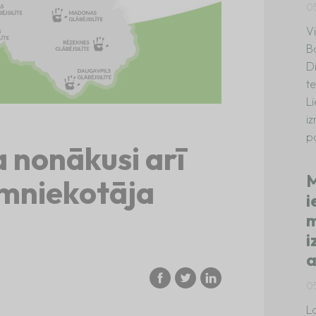
0
V
B
D
te
L
i
p
 nonākusi arī
M
imniekotāja
i
m
i
a
0
La