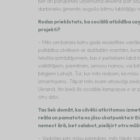
bet arī parūpēties uzņēmuma iekšienē par savi
darbinieku ģimenēs augošo bērnu labklājīgu n
Rodas priekšstats, ka sociālā atbildība uzņē
projekti?
– Mēs cenšamies katru gadu iesaistīties vairāko
palīdzība cilvēkiem ar dažādām mantām, kuras
tekstila izstrādājumiem, kas ir pietiekami labā kv
valkātājiem, piemēram, senioru namos, vai b
bēgļiem Latvijā. Tur, kur mēs redzam, ka mūsu 
izmantojams. Tāpat mēs esam atsaucīgi ziedo
Ukrainā. Itin bieži šīs sociālās kampaņas ir ar
otru dzīvi.
Tas liek domāt, ka cilvēki atkritumos izmet
reāla un pamatota no jūsu skatpunkta ir Ei
nemest ārā, bet salabot, piešķirt otru mūž
– Vadoties pēc mūsu pieredzes, mēs tāpēc tos