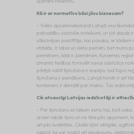
šķietami nelietotu.
Kā ir ar normatīvu bāzi jūsu biznesam?
– Vides apsaimniekošanā Latvijā visa likumdošan
pašvaldību saistošie noteikumi, un ļoti daudz ir
sākotnējais pasūtītājs, kas pasaka, ar kādiem
strādās. Ir labie un sliktie piemēri, bet mums 
piemēriem, kādi ir, piemēram, Kurzemes reģion
izmanto tiesības formulēt savus saistošos notei
pārējā valstī šķirošana ir iespēja, tad šajos r
šķirošana ir pienākums. Latvijā tomēr ir arī t
konteiners ir diemžēl par maksu. Tas iedzīvot
Cik atsaucīgi Latvijas iedzīvotāji ir attiecī
– Par šķirošanu es laikam esmu tas, kurš saka, ka 
arvien labāk šķiro un ne tikai pēc apjomiem, 
arī pēc kvalitātes. Cilvēki kļūst vērīgāki, izglīto
saprot, ka var nodot arī iepakojumu, elektroni