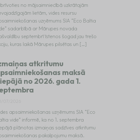
tbrīvoties no mājsaimniecībā uzkrātajām
evajadzīgajām lietām, vides resursu
psaimniekošanas uzņēmums SIA “Eco Baltia
ide” sadarbībā ar Mārupes novada
ašvaldību septembrī īstenos šogad jau trešo
ciju, kuras laikā Mārupes pilsētas un […]
zmaiņas atkritumu
psaimniekošanas maksā
iepājā no 2026. gada 1.
eptembra
0/07/2026
ides apsaimniekošanas uzņēmums SIA “Eco
altia vide” informē, ka no 1. septembra
iepājā plānotas izmaiņas sadzīves atkritumu
psaimniekošanas pakalpojumu maksā.