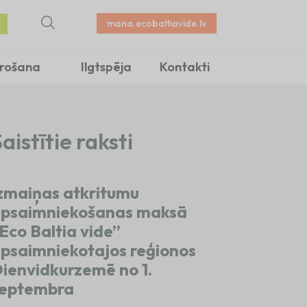
mana.ecobaltiavide.lv
irošana
Ilgtspēja
Kontakti
aistītie raksti
zmaiņas atkritumu
psaimniekošanas maksā
Eco Baltia vide”
psaimniekotajos reģionos
ienvidkurzemē no 1.
eptembra