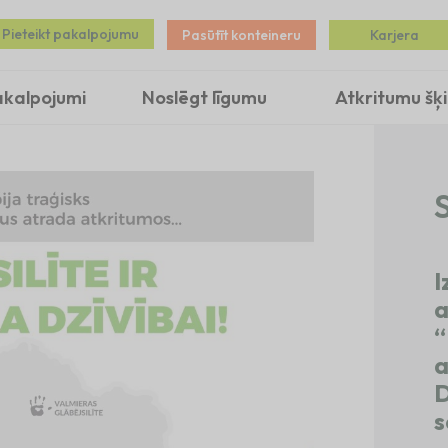
Pieteikt pakalpojumu
Pasūtīt konteineru
Karjera
akalpojumi
Noslēgt līgumu
Atkritumu šķ
S
I
a
“
a
D
s