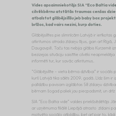
Vides apsaimniekotājs SIA “Eco Baltia vid
cilvēkbērnu atstātās traumas cenšas dziedē
atbalstot glābējsilīšu jeb baby box projek
brīžos, kad vairs nezini, kurp doties.
Glābējsilītes pie slimnīcām Latvijā ir ierīkotas
atkritumos atrada zīdaiņu līķus, gan arī Rīgā
Daugavpilī. Taču tas nebija glābis Kurzemē i
bezizejas situāciju saistītie cilvēki neapmeklēj
informēti tur, kur savāc atkritumus.
“Glābējsilīte – vieta bērna dzīvībai” ir sociāls
kurš Latvijā tika sākts 2009. gadā. Līdz šim ir 
palīdzību pavisam izglābtas 58 zīdaiņu dzīvība
bērnam šogad paliek jau piecpadsmit, un drīz 
SIA “Eco Baltia vide” valdes priekšsēdētājs J
ar uzņēmuma filiālē Liepājā atrasto zīdaini pa
motivēto sociālo atbildību, bet arī par to, kād