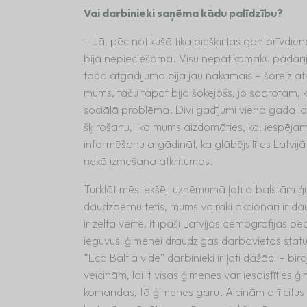
Vai darbinieki saņēma kādu palīdzību?
– Jā, pēc notikušā tika piešķirtas gan brīvdie
bija nepieciešama. Visu nepatīkamāku padarīj
tāda atgadījuma bija jau nākamais – šoreiz at
mums, taču tāpat bija šokējošs, jo saprotam, 
sociālā problēma. Divi gadījumi viena gada laikā
šķirošanu, lika mums aizdomāties, ka, iespēja
informēšanu atgādināt, ka glābējsilītes Latvijā
nekā izmešana atkritumos.
Turklāt mēs iekšēji uzņēmumā ļoti atbalstām 
daudzbērnu tētis, mums vairāki akcionāri ir d
ir zelta vērtē, it īpaši Latvijas demogrāfijas bē
ieguvusi ģimenei draudzīgas darbavietas sta
“Eco Baltia vide” darbinieki ir ļoti dažādi – bir
veicinām, lai it visas ģimenes var iesaistīties ģ
komandas, tā ģimenes garu. Aicinām arī citus 