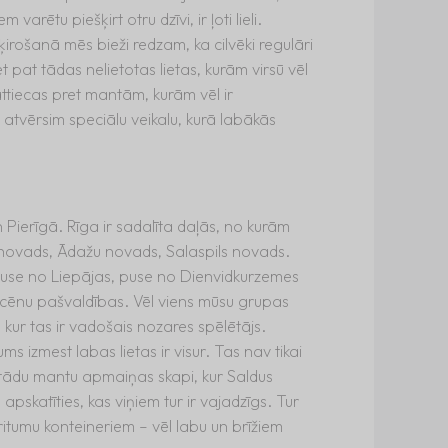
arētu piešķirt otru dzīvi, ir ļoti lieli.
ķirošanā mēs bieži redzam, ka cilvēki regulāri
et pat tādas nelietotas lietas, kurām virsū vēl
 attiecas pret mantām, kurām vēl ir
atvērsim speciālu veikalu, kurā labākās
 Pierīgā. Rīga ir sadalīta daļās, no kurām
 novads, Ādažu novads, Salaspils novads.
 puse no Liepājas, puse no Dienvidkurzemes
ocēnu pašvaldības. Vēl viens mūsu grupas
 kur tas ir vadošais nozares spēlētājs.
ms izmest labas lietas ir visur. Tas nav tikai
ši tādu mantu apmaiņas skapi, kur Saldus
apskatīties, kas viņiem tur ir vajadzīgs. Tur
itumu konteineriem – vēl labu un brīžiem