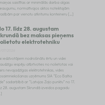
zmaiņas saistītas ar minimālās darba algas
ieaugumu, normatīvajos aktos noteiktajām
rasībām par vienotu atkritumu konteineru […]
o 17. līdz 28. augustam
krundā bez maksas pieņems
olietotu elektrotehniku
7/07/2026
i iedzīvotājiem nodrošinātu ērtu un videi
audzīgu iespēju atbrīvoties no nolietotas vai
irs nevajadzīgas elektrotehnikas, vides
psaimniekošanas uzņēmums SIA “Eco Baltia
de” sadarbībā ar “Latvijas Zaļo punktu” no 17.
īdz 28. augustam Skrundā izveidos pagaidu
…]