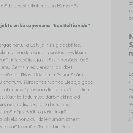
I
i mēdz izmest atkritumos un kā mainās
p
p
rojektu un kā uzņēmums “Eco Baltia vide”
N
S
ādinātu, ka Latvijā ir šīs glābējsilītes.
n
ukumos vai šķirošanas punktos mēs liksim
nīt, interesēties, ja cilvēks ir nonācis tādā
2
ājums. Centīsimies vienkārši palīdzēt
La
ciālajos tīklos. Līdz tam mēs nonācām
dr
u atkritumu šķirošanas rūpnīcā Liepājā gada
va
 atkritumu šķirošanas līnijas kopā ar citiem
a
kas. Kaut ko tādu mūsu darbinieki nekad
vi
rs neatradīs, bet, lai tā būtu, mēs
l
s uzņēmējus darīt to pašu. Ir grūti
[
ai cilvēks nonāktu līdz lēmumam izmest
s tas arī traumē mūsu darbiniekus.