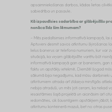
apsaimniekošanas darbos, kādas lietas cilvēk
sabiedrība un pasaule.
Kā izpaudīsies sadarbība ar glābējsilīšu p
nonāca līdz šim lēmumam?
– Mēs piedalīsimies informatīvā kampaņā, lai atg
Aptuveni desmit savos atkritumu šķirošanas la
lielus banerus ar telefona numuriem, kur var zva
situācijā, ka viņam glābējsilīte varētu būt risin
informatīvā kampaņā gan ar baneriem, gan so
faktu un apstākļu ietekmē. Diemžēl šogad mūs
sākumā bija negadījums, kad mūsu darbinieki uz
atkritumiem atrada arī zīdaiņa mirstīgās atlie
nebija atraduši, un mēs ļoti ceram, ka nekad vai
iesaistāmies šajā projektā un aicināsim arī citu
iedomāties, cik šausmīgiem apstākļiem jābūt, l
atkritumu konteinerā mazuli, bet no otras puse