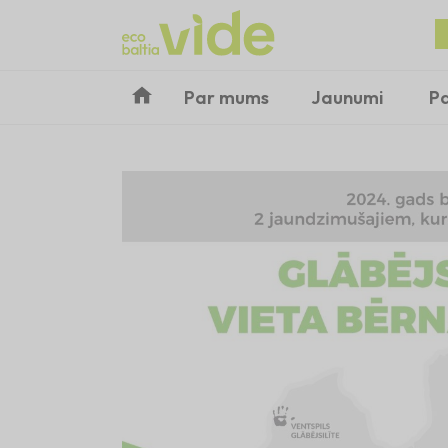
Par mums
Jaunumi
P