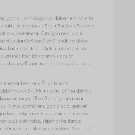
nas, gan arī psihologa palīdzība tiem, kam tā
a fakts, ka nepilnus pāris mēnešus pēc viena
kritumu konteinerā. Otrs gan nebija pie
ka mūsu darbībā savā ziņā ienāk valstiska
, kas ir saistīti ar atkritumu izvešanu un
ms, arī mēs kaut kā varam vismaz ar
 pastāv jau 15 gadus un ka šī ir labāka izeja
ģimenes ar bērniem. Es pats esmu
audzbērnu vecāki. Mums katra bērna dzīvība
dīgajā situācijā. “Eco Baltia” grupa arī ir
tusu. Mums, piemēram, gan grupā, gan arī
oja darbinieki, ražotņu darbinieki –, un mēs
imeniskās aktivitātēs, stiprinot kā darba
uzņēmumus ne tikai ziedot sabiedrības labā,