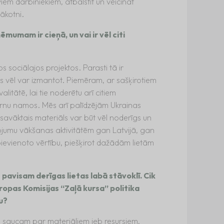
em darbiniekiem, atbalstīt un veicināt
ākotni.
mumam ir cieņā, un vai ir vēl citi
s sociālajos projektos. Parasti tā ir
 vēl var izmantot. Piemēram, ar sašķirotiem
alitātē, lai tie noderētu arī citiem
ērnu namos. Mēs arī palīdzējām Ukrainas
savāktais materiāls var būt vēl noderīgs un
jumu vākšanas aktivitātēm gan Latvijā, gan
 pievienoto vērtību, piešķirot dažādām lietām
 pavisam derīgas lietas labā stāvoklī. Cik
ropas Komisijas “Zaļā kursa” politika
u?
 saucam par materiāliem jeb resursiem,