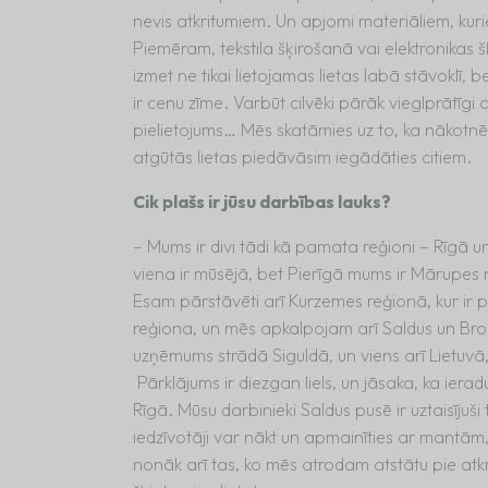
nevis atkritumiem. Un apjomi materiāliem, kuriem v
Piemēram, tekstila šķirošanā vai elektronikas š
izmet ne tikai lietojamas lietas labā stāvoklī, b
ir cenu zīme. Varbūt cilvēki pārāk vieglprātīgi
pielietojums… Mēs skatāmies uz to, ka nākotnē 
atgūtās lietas piedāvāsim iegādāties citiem.
Cik plašs ir jūsu darbības lauks?
– Mums ir divi tādi kā pamata reģioni – Rīgā un
viena ir mūsējā, bet Pierīgā mums ir Mārupes
Esam pārstāvēti arī Kurzemes reģionā, kur ir
reģiona, un mēs apkalpojam arī Saldus un Br
uzņēmums strādā Siguldā, un viens arī Lietuvā,
Pārklājums ir diezgan liels, un jāsaka, ka ieradu
Rīgā. Mūsu darbinieki Saldus pusē ir uztaisīju
iedzīvotāji var nākt un apmainīties ar mantām, 
nonāk arī tas, ko mēs atrodam atstātu pie atkr