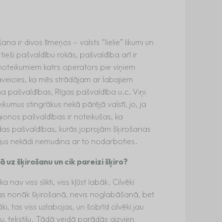
a ir divos līmeņos – valsts “lielie” likumi un
 tieši pašvaldību rokās, pašvaldība arī ir
 noteikumiem katrs operators pie viņiem
paveicies, ka mēs strādājam ar labajiem
a pašvaldības, Rīgas pašvaldība u.c. Viņi
kumus stingrākus nekā pārējā valstī, jo, ja
eģionos pašvaldības ir noteikušas, ka
ādas pašvaldības, kurās joprojām šķirošanas
ājus nekādi nemudina ar to nodarboties.
bā uz šķirošanu un cik pareizi šķiro?
nav viss slikti, viss kļūst labāk. Cilvēki
kas nonāk šķirošanā, nevis noglabāšanā, bet
tāki, tas viss uzlabojas, un šobrīd cilvēki jau
ku, tekstilu. Tādā veidā parādās aizvien