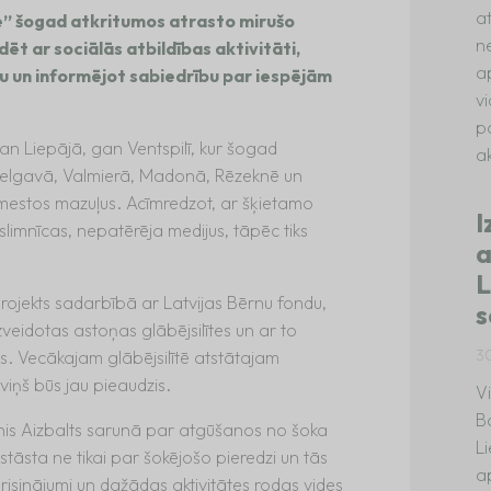
a
e” šogad atkritumos atrasto mirušo
n
t ar sociālās atbildības aktivitāti,
a
tu un informējot sabiedrību par iespējām
v
p
 gan Liepājā, gan Ventspilī, kur šogad
ak
, Jelgavā, Valmierā, Madonā, Rēzeknē un
zmestos mazuļus. Acīmredzot, ar šķietamo
I
a slimnīcas, nepatērēja medijus, tāpēc tiks
a
L
 projekts sadarbībā ar Latvijas Bērnu fondu,
s
izveidotas astoņas glābējsilītes un ar to
3
s. Vecākajam glābējsilītē atstātajam
viņš būs jau pieaudzis.
V
B
ānis Aizbalts sarunā par atgūšanos no šoka
L
stāsta ne tikai par šokējošo pieredzi un tās
a
i risinājumi un dažādas aktivitātes rodas vides