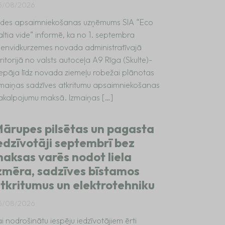
5/08/2026
ides apsaimniekošanas uzņēmums SIA “Eco
altia vide” informē, ka no 1. septembra
ienvidkurzemes novada administratīvajā
ritorijā no valsts autoceļa A9 Rīga (Skulte)-
iepāja līdz novada ziemeļu robežai plānotas
zmaiņas sadzīves atkritumu apsaimniekošanas
akalpojumu maksā. Izmaiņas […]
ārupes pilsētas un pagasta
edzīvotāji septembrī bez
aksas varēs nodot liela
zmēra, sadzīves bīstamos
tkritumus un elektrotehniku
5/08/2026
i nodrošinātu iespēju iedzīvotājiem ērti