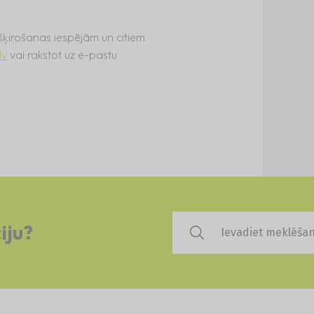
 šķirošanas iespējām un citiem
lv
vai rakstot uz e-pastu
iju?