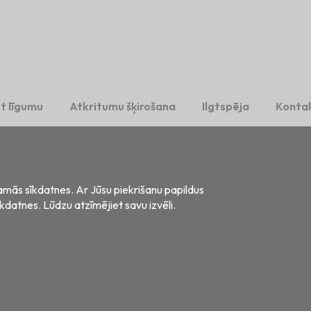
t līgumu
Atkritumu šķirošana
Ilgtspēja
Kontak
šamās sīkdatnes. Ar Jūsu piekrišanu papildus
īkdatnes. Lūdzu atzīmējiet savu izvēli.
s, LV-2121
šanas datu apstrāde
Privātuma paziņojums vakanču kandidātiem