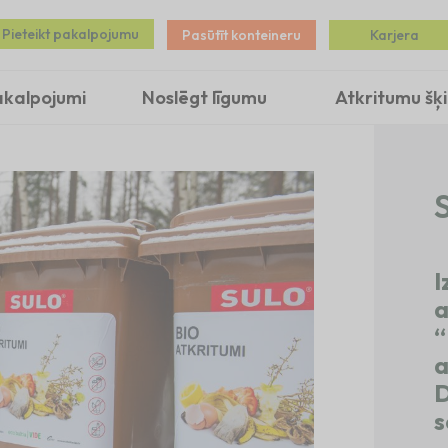
Pieteikt pakalpojumu
Pasūtīt konteineru
Karjera
akalpojumi
Noslēgt līgumu
Atkritumu šķ
S
I
a
“
a
D
s