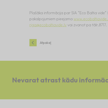
Plašāka informācija par SIA “Eco Baltia vide”
pakalpojumiem pieejama
www.ecobaltiavide.
riga@ecobaltiavide.lv
vai zvanot pa tālr.8717.
Atpakaļ
Nevarat atrast kādu informāc