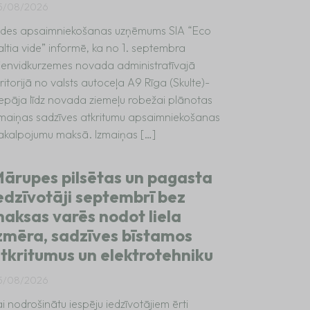
5/08/2026
ides apsaimniekošanas uzņēmums SIA “Eco
altia vide” informē, ka no 1. septembra
ienvidkurzemes novada administratīvajā
ritorijā no valsts autoceļa A9 Rīga (Skulte)-
iepāja līdz novada ziemeļu robežai plānotas
zmaiņas sadzīves atkritumu apsaimniekošanas
akalpojumu maksā. Izmaiņas […]
ārupes pilsētas un pagasta
edzīvotāji septembrī bez
aksas varēs nodot liela
zmēra, sadzīves bīstamos
tkritumus un elektrotehniku
5/08/2026
i nodrošinātu iespēju iedzīvotājiem ērti