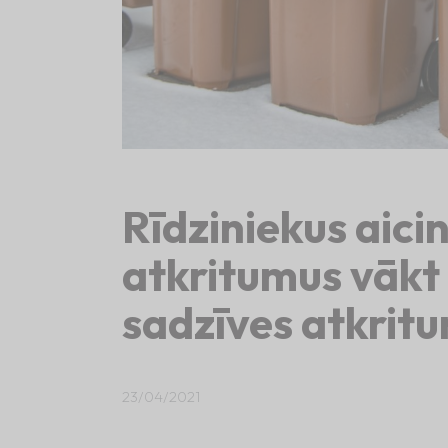
Rīdziniekus aici
atkritumus vākt 
sadzīves atkrit
23/04/2021