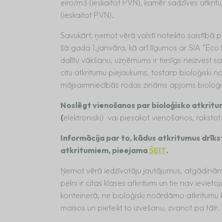
eiro/m3 (ieskaitot PVN), kamēr sadzīves atkr
(ieskaitot PVN).
Savukārt, ņemot vērā valstī noteikto saistībā 
šā gada 1.janvāra, kā arī līgumos ar SIA “Eco 
dalītu vākšanu, uzņēmums ir tiesīgs neizvest sa
citu atkritumu piejaukums, tostarp bioloģiski 
mājsaimniecībās rodas zināms apjoms bioloģisko
Noslēgt vienošanos par bioloģisko atkri
(
elektroniski) vai piesakot vienošanos, raksto
Informācija par to, kādus atkritumus drīks
atkritumiem, pieejama
ŠEIT
.
Ņemot vērā iedzīvotāju jautājumus, atgādinām, k
pelni ir citas klases atkritumi un tie nav ievie
konteinerā, ne bioloģiski noārdāmo atkritumu k
maisos un pieteikt to izvešanu, zvanot pa tālr