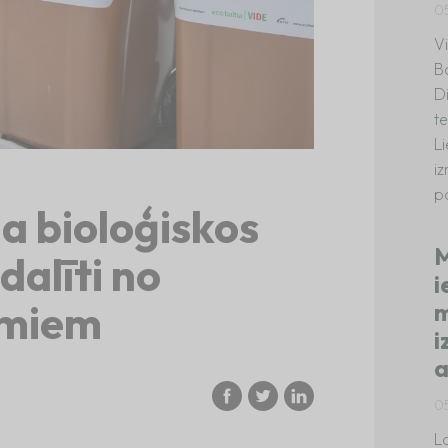
0
V
B
D
te
L
i
p
na bioloģiskos
M
dalīti no
i
umiem
m
i
a
0
La