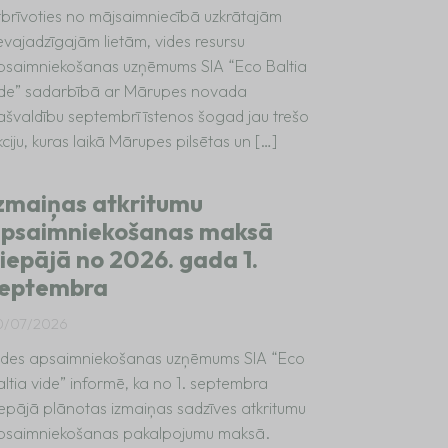
tbrīvoties no mājsaimniecībā uzkrātajām
evajadzīgajām lietām, vides resursu
psaimniekošanas uzņēmums SIA “Eco Baltia
ide” sadarbībā ar Mārupes novada
ašvaldību septembrī īstenos šogad jau trešo
ciju, kuras laikā Mārupes pilsētas un […]
zmaiņas atkritumu
psaimniekošanas maksā
iepājā no 2026. gada 1.
eptembra
0/07/2026
ides apsaimniekošanas uzņēmums SIA “Eco
altia vide” informē, ka no 1. septembra
iepājā plānotas izmaiņas sadzīves atkritumu
psaimniekošanas pakalpojumu maksā.