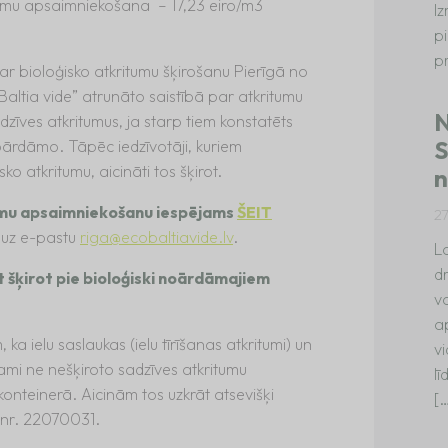
itumu apsaimniekošana – 17,23 eiro/m3
I
p
p
par bioloģisko atkritumu šķirošanu Pierīgā no
Baltia vide” atrunāto saistībā par atkritumu
N
dzīves atkritumus, ja starp tiem konstatēts
S
noārdāmo. Tāpēc iedzīvotāji, kuriem
 atkritumu, aicināti tos šķirot.
n
tumu apsaimniekošanu iespējams
ŠEIT
2
t uz e-pastu
riga@ecobaltiavide.lv
.
La
dr
t šķirot pie bioloģiski noārdāmajiem
va
a
a ielu saslaukas (ielu tīrīšanas atkritumi) un
vi
tojami ne nešķiroto sadzīves atkritumu
l
onteinerā. Aicinām tos uzkrāt atsevišķi
[
. nr. 22070031.