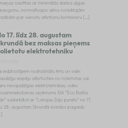
zmaiņas saistītas ar minimālās darba algas
ieaugumu, normatīvajos aktos noteiktajām
rasībām par vienotu atkritumu konteineru […]
o 17. līdz 28. augustam
krundā bez maksas pieņems
olietotu elektrotehniku
7/07/2026
i iedzīvotājiem nodrošinātu ērtu un videi
audzīgu iespēju atbrīvoties no nolietotas vai
irs nevajadzīgas elektrotehnikas, vides
psaimniekošanas uzņēmums SIA “Eco Baltia
de” sadarbībā ar “Latvijas Zaļo punktu” no 17.
īdz 28. augustam Skrundā izveidos pagaidu
…]