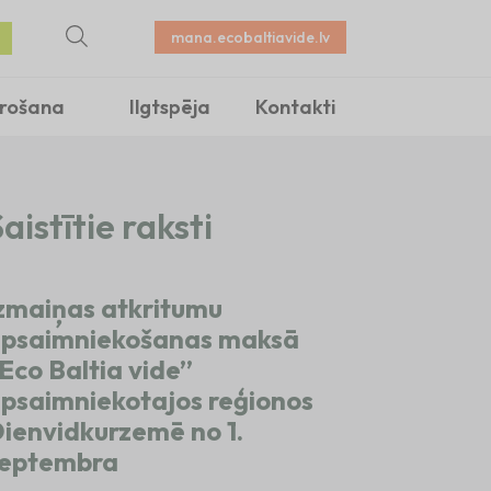
mana.ecobaltiavide.lv
irošana
Ilgtspēja
Kontakti
aistītie raksti
zmaiņas atkritumu
psaimniekošanas maksā
Eco Baltia vide”
psaimniekotajos reģionos
ienvidkurzemē no 1.
eptembra