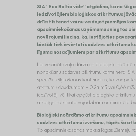
SIA “Eco Baltia vide” atgādina, ka no šā ga
iedzīvotājiem bioloģiskos atkritumus jāvāc
drīkst īstenot vai nu veidojot piemājas kom
apsaimniekošanas uzņēmumu sniegtos pied
novērojumi liecina, ka, iestājoties pavasar
biežāk tiek ievietoti sadzīves atkritumu ko
līguma nosacījumiem par atkritumu apsaim
Lai veicinātu zaļo dārza un bioloģiski noārdā
nonākšanu sadzīves atkritumu konteinerā, SIA 
speciālus šķirošanas konteinerus, ko var piete
atkritumu daudzumam – 0,24 m3 vai 0,66 m3. T
iedzīvotāji vēl tikai apgūst bioloģisko atkritu
atkarīgs no klienta vajadzībām ar minimālo b
Bioloģiski noārdāmo atkritumu apsaimnie
sadzīves atkritumu izvešanu, tāpēc šo atkri
To apsaimniekošanas maksa Rīgas Ziemeļu rajo