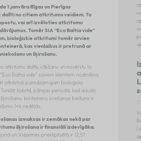
a
da 1.janvāra Rīgas un Pierīgas
n
 dalīti no citiem atkritumu veidiem. To
a
postu, vai arī izvēloties atkritumu
v
āvājumus. Tomēr SIA “Eco Baltia vide”
p
im, bioloģiskie atkritumi tomēr arvien
ak
nteinerā, kas vienlaikus ir pretrunā ar
niekošanu un šķirošanu.
I
mo atkritumu dalītu vākšanu un novērstu to
a
“Eco Baltia vide” saviem klientiem nodrošina
L
ikt atbilstoši paredzamajam bioloģisko
s
urklāt šobrīd, pārejas periodā, kad daudzi
mu šķirošanu, konteinera izvešanas biežums ir
3
iežumu 1×4 nedēļās.
V
košanas izmaksas ir zemākas nekā par
B
tumu šķirošana ir finansiāli izdevīgāka.
L
nā un Vidzemes priekšpilsētā ir 12,57
a