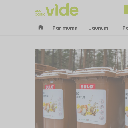
Par mums
Jaunumi
P