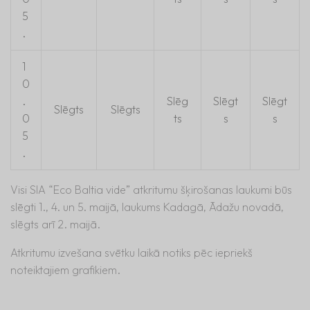
5
.
1
0
.
Slēg
Slēgt
Slēgt
Slēgts
Slēgts
0
ts
s
s
5
.
Visi SIA “Eco Baltia vide” atkritumu šķirošanas laukumi būs
slēgti 1., 4. un 5. maijā, laukums Kadagā, Ādažu novadā,
slēgts arī 2. maijā.
Atkritumu izvešana svētku laikā notiks pēc iepriekš
noteiktajiem grafikiem.