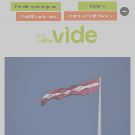
Karjera
Pieteikt pakalpojumu
mana.ecobaltiavide.lv
Pasūtīt konteineru