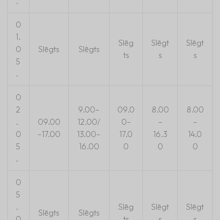
.
0
1.
Slēg
Slēgt
Slēgt
0
Slēgts
Slēgts
ts
s
s
5
.
0
2
9.00–
09.0
8.00
8.00
.
09.00
12.00/
0–
–
–
0
–17.00
13.00–
17.0
16.3
14.0
5
16.00
0
0
0
.
0
5
.
Slēg
Slēgt
Slēgt
Slēgts
Slēgts
0
ts
s
s