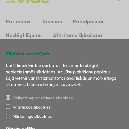
Par mums
Jaunumi
Pakalpojumi
Noslēgt līgumu
Atkritumu šķirošana
Ilgtspēja
Kontakti
Sīkdatņu iestatījumi
Lai šī tīmekļvietne darbotos, tā izmanto obligāti
nepieciešamās sīkdatnes. Ar Jūsu piekrišanu papildus
šajā vietnē var tikt izmantotas analītiskās un mārketinga
sīkdatnes. Lūdzu atzīmējiet savu izvēli.
Obligāti nepieciešamās sīkdatnes
Analītiskās sīkdatnes
Visas tiesības aizsargātas
Izstrāde:
BRIGHT
Mārketinga sīkdatnes
Sīkdatņu politika