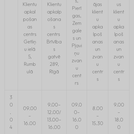
s,
Klientu
Klientu
ājas
us
Pierī
apkal
apkalp
klient
klient
gas,
pošan
ošana
u
u
Zem
as
s
apka
apka
gale
centrs
centrs
lpoš
lpoš
s un
Getliņ
Brīvība
anas
anas
Pļavi
u ielā
s
un
un
ņu
5,
gatvē
zvan
zvan
zvan
Rumb
289,
u
u
u
ulā
Rīgā
centr
centr
cent
s
s
rs
3
0
9.00–
09.0
9.00
09.00
8.00
.
12.00/
0–
–
–
–
0
13.00–
16.0
18.0
16.00
15.30
4
16.00
0
0