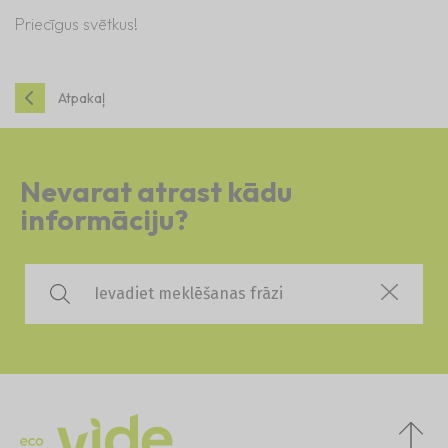
Priecīgus svētkus!
Atpakaļ
Nevarat atrast kādu
informāciju?