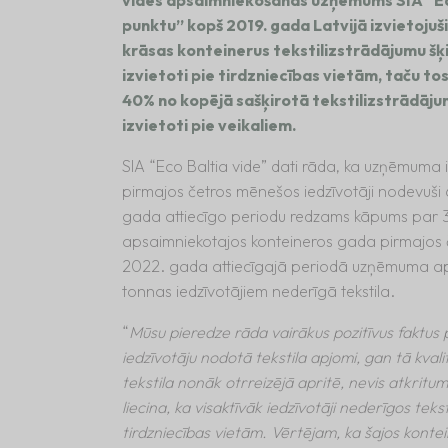
punktu” kopš 2019. gada Latvijā izvietojuš
krāsas konteinerus tekstilizstrādājumu šķ
izvietoti pie tirdzniecības vietām, taču to
40% no kopējā sašķirotā tekstilizstrādāju
izvietoti pie veikaliem.
SIA “Eco Baltia vide” dati rāda, ka uzņēmuma i
pirmajos četros mēnešos iedzīvotāji nodevuši 6
gada attiecīgo periodu redzams kāpums par 3
apsaimniekotajos konteineros gada pirmajos 
2022. gada attiecīgajā periodā uzņēmuma ap
tonnas iedzīvotājiem nederīgā tekstila.
“
Mūsu pieredze rāda vairākus pozitīvus faktus
iedzīvotāju nodotā tekstila apjomi, gan tā kvalit
tekstila nonāk otrreizējā apritē, nevis atkrit
liecina, ka visaktīvāk iedzīvotāji nederīgos teks
tirdzniecības vietām. Vērtējam, ka šajos kont