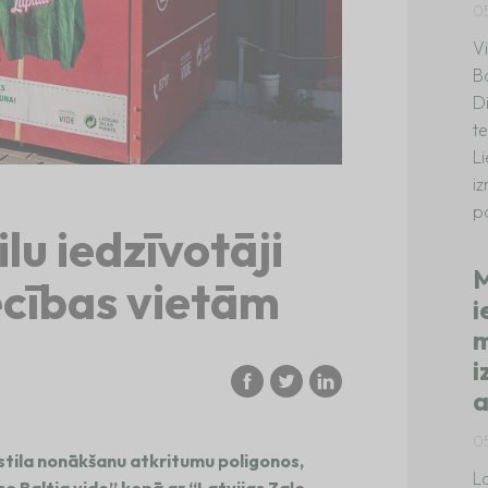
0
V
B
D
te
L
i
p
lu iedzīvotāji
M
iecības vietām
i
m
i
a
0
stila nonākšanu atkritumu poligonos,
La
 Baltia vide” kopā ar “Latvijas Zaļo