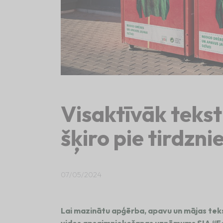
Visaktīvāk teksti
šķiro pie tirdzn
07/05/2024
Lai mazinātu apģērba, apavu un mājas tek
vides apsaimniekošanas uzņēmums SIA “Eco