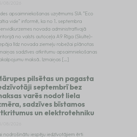
5/08/2026
ides apsaimniekošanas uzņēmums SIA “Eco
altia vide” informē, ka no 1. septembra
ienvidkurzemes novada administratīvajā
ritorijā no valsts autoceļa A9 Rīga (Skulte)-
iepāja līdz novada ziemeļu robežai plānotas
zmaiņas sadzīves atkritumu apsaimniekošanas
akalpojumu maksā. Izmaiņas […]
ārupes pilsētas un pagasta
edzīvotāji septembrī bez
aksas varēs nodot liela
zmēra, sadzīves bīstamos
tkritumus un elektrotehniku
5/08/2026
i nodrošinātu iespēju iedzīvotājiem ērti