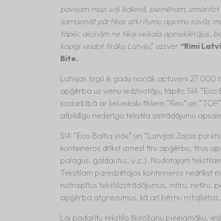
pavisam mazi soļi ikdienā, piemēram, izmantot
samazināt pārtikas atkritumu apjomu savās mājā
tāpēc aicinām ne tikai veikala apmeklētājus, bet
kopīgi veidot tīrāku Latviju
,” uzsver
“Rimi Latv
Bite.
Latvijas tirgū ik gadu nonāk aptuveni 27 000 
apģērba uz vienu iedzīvotāju, tāpēc SIA “Eco Ba
sadarbībā ar lielveikalu tīkliem “Rimi” un “TO
atbildīgu nederīgo tekstila izstrādājumu apsa
SIA “Eco Baltia vide” un “Latvijas Zaļais punkts
konteineros drīkst izmest tīru apģērbu, tīrus ap
palagus, galdautus, u.c.). Nodotajam tekstilam 
Tekstilam paredzētajos konteineros nedrīkst me
notraipītus tekstilizstrādājumus, mitru, netīru, 
apģērba atgriezumus, kā arī bērnu rotaļlietas.
Lai padarītu tekstila šķirošanu pieejamāku, ied