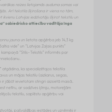
 vairākas reizes lietojamās auduma somas vai
s. Arī tekstila šķirošana ir viena no tām,
 ikvienu Latvijas iedzīvotāju šķirot tekstilu un
ia” sabiedrisko attiecību vadītāja Inga
tonnu jauna un lietota apģērba jeb 14,3 kg
ltia vide” un “Latvijas Zaļais punkts”
P” kampaņā “Stils–Tekstils” informēs par
imniekošanu.
” atgādina, ka specializētajos tekstila
avus un mājas tekstilu (aizkarus, segas,
ir jābūt ievietotam stingri aizsietā maisā.
st netīru, ar sadzīves ķīmiju, motoreļļām
pelējošu tekstilu, saplēstu apģērbu vai
zīvotāji, pašvaldības iestādes un uzņēmēji ir