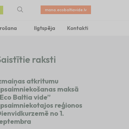
mana.ecobaltiavide.lv
irošana
Ilgtspēja
Kontakti
aistītie raksti
zmaiņas atkritumu
psaimniekošanas maksā
Eco Baltia vide”
psaimniekotajos reģionos
ienvidkurzemē no 1.
eptembra