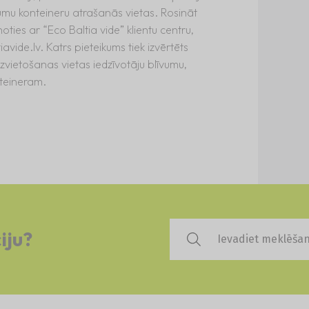
ājumu konteineru atrašanās vietas. Rosināt
oties ar “Eco Baltia vide” klientu centru,
iavide.lv
. Katrs pieteikums tiek izvērtēts
izvietošanas vietas iedzīvotāju blīvumu,
nteineram.
iju?