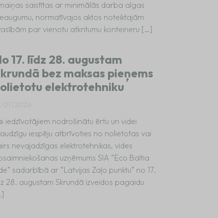
zmaiņas saistītas ar minimālās darba algas
ieaugumu, normatīvajos aktos noteiktajām
rasībām par vienotu atkritumu konteineru […]
o 17. līdz 28. augustam
krundā bez maksas pieņems
olietotu elektrotehniku
7/07/2026
i iedzīvotājiem nodrošinātu ērtu un videi
audzīgu iespēju atbrīvoties no nolietotas vai
irs nevajadzīgas elektrotehnikas, vides
psaimniekošanas uzņēmums SIA “Eco Baltia
de” sadarbībā ar “Latvijas Zaļo punktu” no 17.
īdz 28. augustam Skrundā izveidos pagaidu
…]