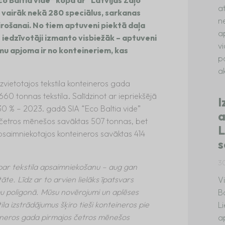
a
i vairāk nekā 280 speciālus, sarkanas
n
irošanai. No tiem aptuveni piektā daļa
a
s iedzīvotāji izmanto visbiežāk – aptuveni
v
mu apjoma ir no konteineriem, kas
p
ak
zvietotajos tekstila konteineros gada
60 tonnas tekstila. Salīdzinot ar iepriekšējā
I
0 % – 2023. gadā SIA “Eco Baltia vide”
a
četros mēnešos savāktas 507 tonnas, bet
L
saimniekotajos konteineros savāktas 414
s
3
 par tekstila apsaimniekošanu – aug gan
āte. Līdz ar to arvien lielāks īpatsvars
V
umu poligonā. Mūsu novērojumi un aplēses
B
tila izstrādājumus šķiro tieši konteineros pie
L
eineros gada pirmajos četros mēnešos
a