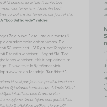
āktā apjoma, lai arī pie tirdzniecības
I
visiem konteineriem. Tāpēc itin bieži
p
us vai pat trīs konteinerus, kas ļauj tekstila
p
IA “Eco Baltia vide” valdes
N
S
jas Zaļo punktu” visā Latvijā ir izvietojuši
n
i pie dažādām tirdzniecības vietām. Pie
vietoti 30 konteineri – 18 Rīgā, bet 12 reģionos.
2
toti 11 tekstila konteineru. Šogad SIA “Eco
La
šķirošanas konteineru tīkls ir paplašināts ar
dr
īgā. Tuvāko tekstila šķirošanas vietu
va
lapā www.zalais.lv sadaļā “Kur šķirot?”.
a
rošana kļuvusi par jaunu un pozitīvu ieradumu,
vi
epildot šķirošanas konteinerus. Arī mēs “Rimi”
l
dzīgas iniciatīvas, piemēram, arvien
[
ritumu apjomu, izmantojam energoefektīvas
us izdarīt atbildīgas izvēles. Tie var būt