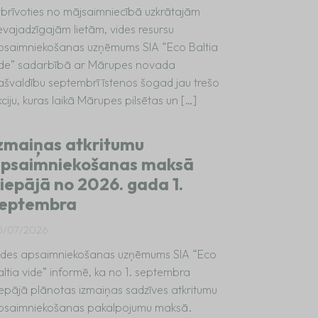
tbrīvoties no mājsaimniecībā uzkrātajām
evajadzīgajām lietām, vides resursu
psaimniekošanas uzņēmums SIA “Eco Baltia
ide” sadarbībā ar Mārupes novada
ašvaldību septembrī īstenos šogad jau trešo
ciju, kuras laikā Mārupes pilsētas un […]
zmaiņas atkritumu
psaimniekošanas maksā
iepājā no 2026. gada 1.
eptembra
0/07/2026
ides apsaimniekošanas uzņēmums SIA “Eco
altia vide” informē, ka no 1. septembra
iepājā plānotas izmaiņas sadzīves atkritumu
psaimniekošanas pakalpojumu maksā.