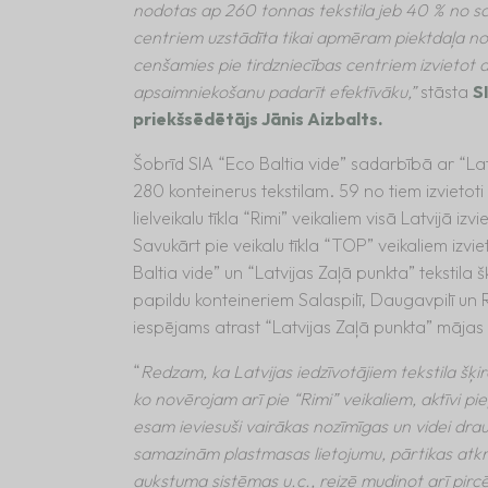
nodotas ap 260 tonnas tekstila jeb 40 % no sav
centriem uzstādīta tikai apmēram piektdaļa no 
cenšamies pie tirdzniecības centriem izvietot div
apsaimniekošanu padarīt efektīvāku,”
stāsta
S
priekšsēdētājs Jānis Aizbalts.
Šobrīd SIA “Eco Baltia vide” sadarbībā ar “Latvi
280 konteinerus tekstilam. 59 no tiem izvietot
lielveikalu tīkla “Rimi” veikaliem visā Latvijā iz
Savukārt pie veikalu tīkla “TOP” veikaliem izvie
Baltia vide” un “Latvijas Zaļā punkta” tekstila 
papildu konteineriem Salaspilī, Daugavpilī un R
iespējams atrast “Latvijas Zaļā punkta” mājas 
“
Redzam, ka Latvijas iedzīvotājiem tekstila šķi
ko novērojam arī pie “Rimi” veikaliem, aktīvi pi
esam ieviesuši vairākas nozīmīgas un videi drau
samazinām plastmasas lietojumu, pārtikas atk
aukstuma sistēmas u.c., reizē mudinot arī pircēj