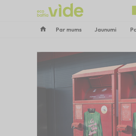
Par mums
Jaunumi
P