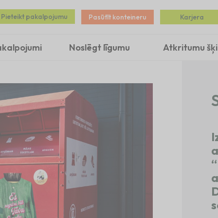
Pieteikt pakalpojumu
Pasūtīt konteineru
Karjera
akalpojumi
Noslēgt līgumu
Atkritumu šķ
S
I
a
“
a
D
s