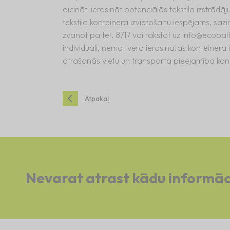
aicināti ierosināt potenciālās tekstila izstrād
tekstila konteinera izvietošanu iespējams, sazin
zvanot pa tel. 8717 vai rakstot uz
info@ecobalt
individuāli, ņemot vērā ierosinātās konteinera 
atrašanās vietu un transporta pieejamība ko
Atpakaļ
Nevarat atrast kādu informāc