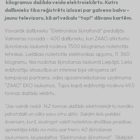
kilogramus dažāda veida elektroiekārtu. Katrs
dalībnieks tika reģistrēts izlozei par galveno balvu –
jaunu televizoru, kā arī veikalu “top!” dāvanu kartēm.
Visvairāk dalībnieku “Elektronikas šķiratlonā” piedalījās
Valmieras novadā – 400 dalībnieku, kuri ZAAO atkritumu
šķirošanas laukumā nodeva 7500 kilogramus nolietotās
tehnikas. Lielākais nolietotās elektronikas apjoms, 11 360
kilogramu, tika nodotas šķirošanas laukumā Liepājā. Liela
iedzīvotāju atsaucība un interese bija vērojama arī
kampaņas partnera, vides apsaimniekošanas uzņēmuma
“ZAAO” EKO laukumos. Tajos kopā iedzīvotāji nodeva 49,5
tonnas dažādu iekārtu.
“Jau vairāk nekā 142 tonnas dažādu elektroiekārtu nonāks
pārstrādē un sāks savu otru dzīvi. Sakām lielu paldies
ikvienam, kurš, ievērojot valstī noteiktos drošības prasības,
apmeklēja kādu no mūsu partneru 40 šķirošanas
laukumiem, lai piedalītos “Elektronikas šķiratlonā”. Tādējādi