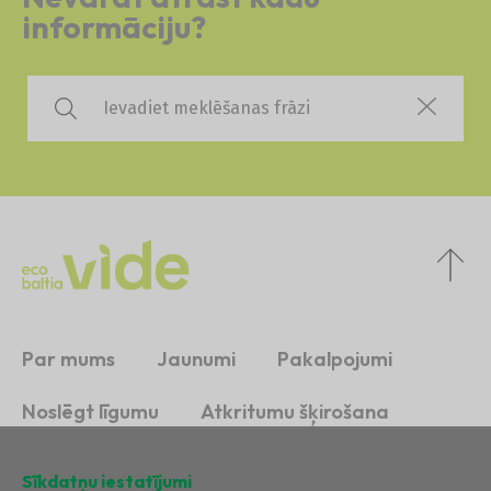
informāciju?
Par mums
Jaunumi
Pakalpojumi
Noslēgt līgumu
Atkritumu šķirošana
Ilgtspēja
Kontakti
Sīkdatņu iestatījumi