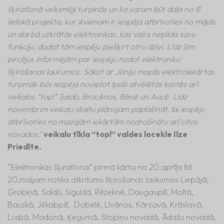
šķiratlonā veiksmīgi turpinās un ka varam būt daļa no šī
lieliskā projekta, kur ikvienam ir iespēja atbrīvoties no mājās
un darbā uzkrātās elektronikas, kas vairs nepilda savu
funkciju, dodot tām iespēju piešķirt otru dzīvi. Līdz šim
pircējus informējām par iespēju nodot elektroniku
šķirošanas laukumos. Sākot ar Jūniju mazās elektroiekārtas
turpmāk būs iespēja novietot īpaši atvēlētās kastēs arī
veikalos “top!” Saldū, Brocēnos, Bēnē un Aucē. Līdz
novembrim veikalu skaitu plānojam paplašināt, lai iespēju
atbrīvoties no mazajām iekārtām nodrošinātu arī citos
novados,”
veikalu tīkla “top!” valdes locekle Ilze
Priedīte.
“Elektronikas šķiratlona” pirmā kārta no 20.aprīļa līd
20.maijam notika atkritumu šķirošanas laukumos Liepājā,
Grobiņā, Saldū, Siguldā, Rēzeknē, Daugavpilī, Maltā,
Bauskā, Jēkabpilī, Dobelē, Līvānos, Kārsavā, Krāslavā,
Ludzā, Madonā, Ķegumā, Stopiņu novadā, Ādažu novadā,