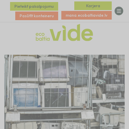
Karjera
Pieteikt pakalpojumu
mana.ecobaltiavide.lv
Pasūtīt konteineru