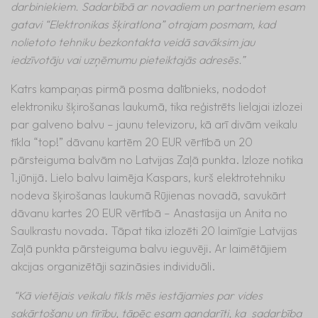
darbiniekiem. Sadarbībā ar novadiem un partneriem esam
gatavi “Elektronikas šķiratlona” otrajam posmam, kad
nolietoto tehniku bezkontakta veidā savāksim jau
iedzīvotāju vai uzņēmumu pieteiktajās adresēs.”
Katrs kampaņas pirmā posma dalībnieks, nododot
elektroniku šķirošanas laukumā, tika reģistrēts lielajai izlozei
par galveno balvu – jaunu televizoru, kā arī divām veikalu
tīkla “top!” dāvanu kartēm 20 EUR vērtībā un 20
pārsteiguma balvām no Latvijas Zaļā punkta. Izloze notika
1.jūnijā. Lielo balvu laimēja Kaspars, kurš elektrotehniku
nodeva šķirošanas laukumā Rūjienas novadā, savukārt
dāvanu kartes 20 EUR vērtībā – Anastasija un Anita no
Saulkrastu novada. Tāpat tika izlozēti 20 laimīgie Latvijas
Zaļā punkta pārsteiguma balvu ieguvēji. Ar laimētājiem
akcijas organizētāji sazināsies individuāli.
“Kā vietējais veikalu tīkls mēs iestājamies par vides
sakārtošanu un tīrību, tāpēc esam gandarīti, ka sadarbība