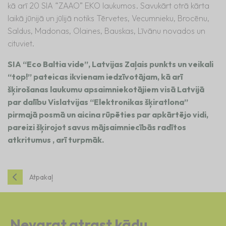
kā arī 20 SIA “ZAAO” EKO laukumos. Savukārt otrā kārta
laikā jūnijā un jūlijā notiks Tērvetes, Vecumnieku, Brocēnu,
Saldus, Madonas, Olaines, Bauskas, Līvānu novados un
cituviet.
SIA “Eco Baltia vide”, Latvijas Zaļais punkts un veikali
“top!” pateicas ikvienam iedzīvotājam, kā arī
šķirošanas laukumu apsaimniekotājiem visā Latvijā
par dalību Vislatvijas “Elektronikas šķiratlona”
pirmajā posmā un aicina rūpēties par apkārtējo vidi,
pareizi šķirojot savus mājsaimniecībās radītos
atkritumus , arī turpmāk.
Atpakaļ
Nevarat atrast kādu