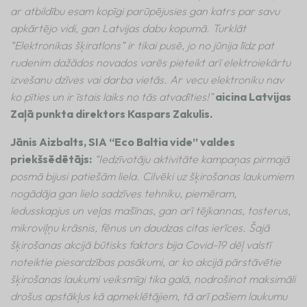
ar atbildību esam kopīgi parūpējusies gan katrs par savu
apkārtējo vidi, gan Latvijas dabu kopumā. Turklāt
“Elektronikas šķiratlons” ir tikai pusē, jo no jūnija līdz pat
rudenim dažādos novados varēs pieteikt arī elektroiekārtu
izvešanu dzīves vai darba vietās. Ar vecu elektroniku nav
ko pīties un ir īstais laiks no tās atvadīties!”
aicina Latvijas
Zaļā punkta direktors Kaspars Zakulis.
Jānis Aizbalts, SIA “Eco Baltia vide” valdes
priekšsēdētājs:
“Iedzīvotāju aktivitāte kampaņas pirmajā
posmā bijusi patiešām liela. Cilvēki uz šķirošanas laukumiem
nogādāja gan lielo sadzīves tehniku, piemēram,
ledusskapjus un veļas mašīnas, gan arī tējkannas, tosterus,
mikroviļņu krāsnis, fēnus un daudzas citas ierīces. Šajā
šķirošanas akcijā būtisks faktors bija Covid-19 dēļ valstī
noteiktie piesardzības pasākumi, ar ko akcijā pārstāvētie
šķirošanas laukumi veiksmīgi tika galā, nodrošinot maksimāli
drošus apstākļus kā apmeklētājiem, tā arī pašiem laukumu