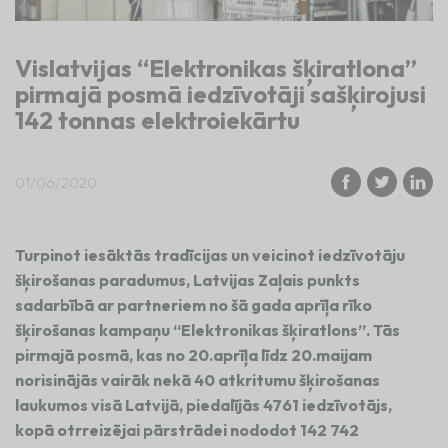
Vislatvijas “Elektronikas šķiratlona”
pirmajā posmā iedzīvotāji sašķirojusi
142 tonnas elektroiekārtu
01/06/2020
Turpinot iesāktās tradīcijas un veicinot iedzīvotāju
šķirošanas paradumus, Latvijas Zaļais punkts
sadarbībā ar partneriem no šā gada aprīļa rīko
šķirošanas kampaņu “Elektronikas šķiratlons”. Tās
pirmajā posmā, kas no 20.aprīļa līdz 20.maijam
norisinājās vairāk nekā 40 atkritumu šķirošanas
laukumos visā Latvijā, piedalījās 4761 iedzīvotājs,
kopā otrreizējai pārstrādei nododot 142 742