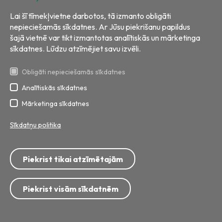
Lai šī tīmekļvietne darbotos, tā izmanto obligāti
nepieciešamās sīkdatnes. Ar Jūsu piekrišanu papildus
šajā vietnē var tikt izmantotas analītiskās un mārketinga
sīkdatnes. Lūdzu atzīmējiet savu izvēli.
Obligāti nepieciešamās sīkdatnes
Analītiskās sīkdatnes
Visas tiesības aizsargātas
Izstrāde:
BRIGHT
Mārketinga sīkdatnes
Sīkdatņu politika
Tālrunis: 8717; 67 799 999
E-pasts:
info@ecobaltiavide.lv
Piekrist tikai atzīmētajām
Adrese: Getliņu iela 5, Rumbula, Stopiņu pagasts, Ropažu novads,
LV-2121
Privātuma politika
Personu datu apstrāde
Piekrist visām sīkdatnēm
Videonovērošanas datu apstrāde
Privātuma paziņojums vakanču kandidātiem
Sīkdatņu politika
Piekļūstamības paziņojums
Distances līgums