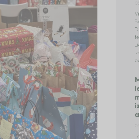
0
V
B
D
te
L
i
p
M
i
m
i
a
0
La