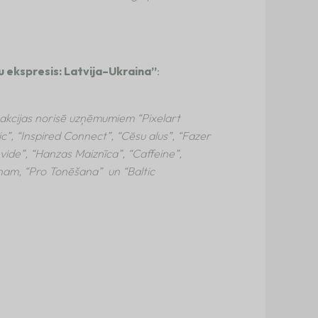
 ekspresis: Latvija–Ukraina”
:
 akcijas norisē uzņēmumiem “Pixelart
c”, “Inspired Connect”, “Cēsu alus”, “Fazer
 vide”, “Hanzas Maiznīca”, “Caffeine”,
iņam, “Pro Tonēšana” un “Baltic