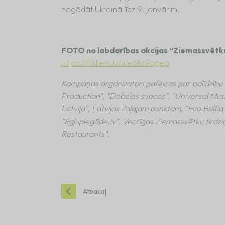
nogādāt Ukrainā līdz 9. janvārim.
FOTO no labdarības akcijas “Ziemassvētku
https://failiem.lv/u/e6ta9qqep
Kampaņas organizatori pateicas par palīdzību
Production”, “Dobeles sveces”, “Universal Musi
Latvija”, Latvijas Zaļajam punktam, “Eco Baltia
“Egļupiegāde.lv”, Vecrīgas Ziemassvētku tirdz
Restaurants”.
Atpakaļ