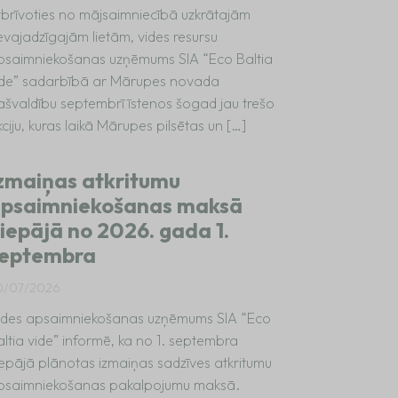
tbrīvoties no mājsaimniecībā uzkrātajām
evajadzīgajām lietām, vides resursu
psaimniekošanas uzņēmums SIA “Eco Baltia
ide” sadarbībā ar Mārupes novada
ašvaldību septembrī īstenos šogad jau trešo
ciju, kuras laikā Mārupes pilsētas un […]
zmaiņas atkritumu
psaimniekošanas maksā
iepājā no 2026. gada 1.
eptembra
0/07/2026
ides apsaimniekošanas uzņēmums SIA “Eco
altia vide” informē, ka no 1. septembra
iepājā plānotas izmaiņas sadzīves atkritumu
psaimniekošanas pakalpojumu maksā.