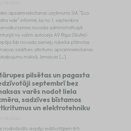
5/08/2026
ides apsaimniekošanas uzņēmums SIA “Eco
altia vide” informē, ka no 1. septembra
ienvidkurzemes novada administratīvajā
ritorijā no valsts autoceļa A9 Rīga (Skulte)-
iepāja līdz novada ziemeļu robežai plānotas
zmaiņas sadzīves atkritumu apsaimniekošanas
akalpojumu maksā. Izmaiņas […]
ārupes pilsētas un pagasta
edzīvotāji septembrī bez
aksas varēs nodot liela
zmēra, sadzīves bīstamos
tkritumus un elektrotehniku
5/08/2026
i nodrošinātu iespēju iedzīvotājiem ērti