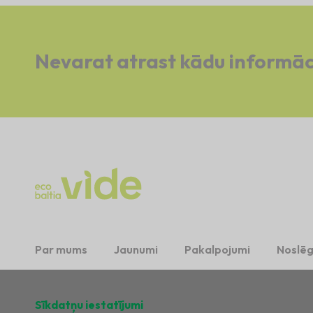
Nevarat atrast kādu informāc
Par mums
Jaunumi
Pakalpojumi
Noslēg
Sīkdatņu iestatījumi