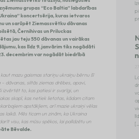
as Ziemassvētku tirdziņā, noslēgusies
I
uzņēmumu grupas “Eco Baltia” labdarības
p
Ukraina” koncertsērija, kuras ietvaros
p
īnumu un sarūpēt Ziemassvētku dāvanas
lsētā, Černihivas un Priluckas
N
ētas jau teju 550 dāvanas un vairākas
S
dājumu, kas līdz 9. janvārim tiks nogādāti
n
 23. decembrim var nogādāt biedrībā
2
t kaut mazu gaismas stariņu ukraiņu bērnu šī
La
 – dāvanas, siltās ziemas drēbes, apavi,
dr
izvērtēt to, kas patiesi ir svarīgi, un
va
jakas skapī, kas netiek lietotas, kādam citam
a
 skarbajiem apstākļiem, arī mazie ukraiņi vēlas
vi
bas laikā. Mēs ticam un zinām, ka Ukraina
l
darīt visu, kas mūsu spēkos, lai palīdzētu un
[
eāte Bēvalde.