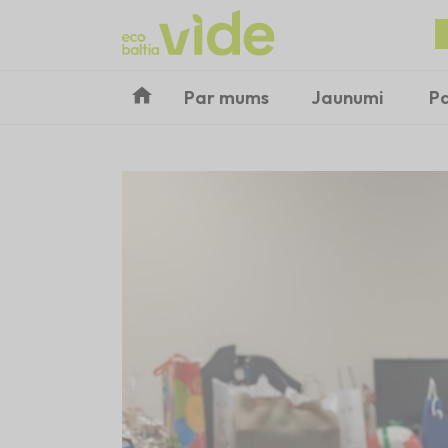
Par mums
Jaunumi
P