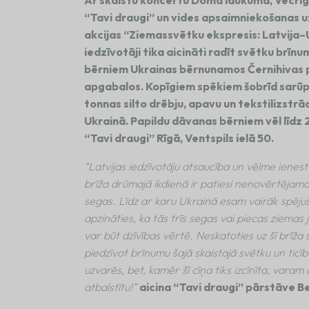
Ar skaistu koncertu Doma laukumā, Vecrīg
“Tavi draugi” un vides apsaimniekošanas 
akcijas “Ziemassvētku ekspresis: Latvija–
iedzīvotāji tika aicināti radīt svētku br
bērniem Ukrainas bērnunamos Černihivas pi
apgabalos. Kopīgiem spēkiem šobrīd sarūp
tonnas silto drēbju, apavu un tekstilizstrā
Ukrainā. Papildu dāvanas bērniem vēl līdz
“Tavi draugi” Rīgā, Ventspils ielā 50.
“Latvijas iedzīvotāju atsaucība un vēlme ienes
brīža drūmajā ikdienā ir patiesi nenovērtējama
segas. Līdz ar karu Ukrainā esam vairāk spējuši 
apzināties, ka tās trīs segas vai piecas ziemas 
var būt dzīvības vērtē. Neskatoties uz šī brīža
piedzīvot brīnumu šajā skaistajā svētku un ticī
uzvarēs, bet, kamēr šī cīņa tiks izcīnīta, varam 
atbalstītu!”
aicina “Tavi draugi” pārstāve B