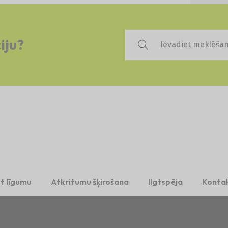
iju?
t līgumu
Atkritumu šķirošana
Ilgtspēja
Kontak