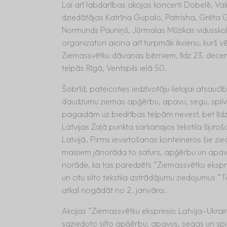
Lai arī labdarības akcijas koncerti Dobelē, Va
dziedātājas Katrīna Gupalo, Patrisha, Grēta 
Normunds Pauniņš, Jūrmalas Mūzikas vidusskola
organizatori aicina arī turpmāk ikvienu, kurš vē
Ziemassvētku dāvanas bērniem, līdz 23. dece
telpās Rīgā, Ventspils ielā 50.
Šobrīd, pateicoties iedzīvotāju lielajai atsaucīb
daudzumu ziemas apģērbu, apavu, segu, spilven
pagaidām uz biedrības telpām nevest, bet līdz
Latvijas Zaļā punkta sarkanajos tekstila šķiro
Latvijā. Pirms ievietošanas konteineros šie zie
maisiem jānorāda to saturs, apģērbu un apavu
norāde, ka tas paredzēts “Ziemassvētku ekspre
un citu silto tekstila izstrādājumu ziedojumus “T
atkal nogādāt no 2. janvāra.
Akcijas “Ziemassvētku ekspresis: Latvija–Ukrai
saziedoto silto apģērbu, apavus, segas un spi