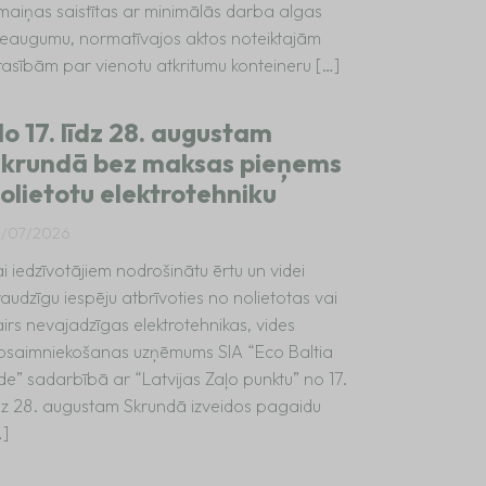
zmaiņas saistītas ar minimālās darba algas
ieaugumu, normatīvajos aktos noteiktajām
rasībām par vienotu atkritumu konteineru […]
o 17. līdz 28. augustam
krundā bez maksas pieņems
olietotu elektrotehniku
7/07/2026
i iedzīvotājiem nodrošinātu ērtu un videi
audzīgu iespēju atbrīvoties no nolietotas vai
irs nevajadzīgas elektrotehnikas, vides
psaimniekošanas uzņēmums SIA “Eco Baltia
de” sadarbībā ar “Latvijas Zaļo punktu” no 17.
īdz 28. augustam Skrundā izveidos pagaidu
…]