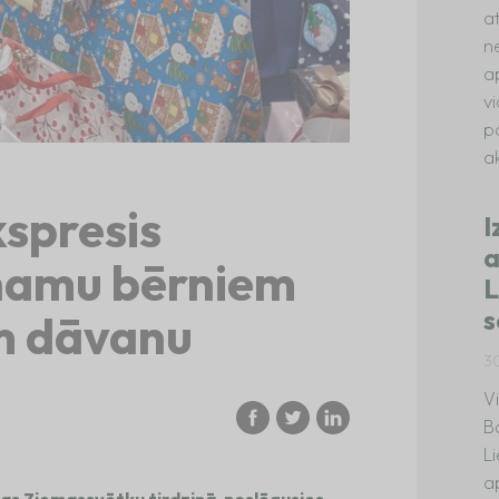
a
n
a
v
p
ak
spresis
I
a
namu bērniem
L
s
m dāvanu
3
V
B
L
a