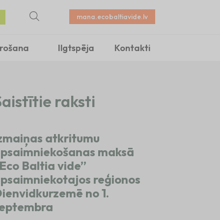
mana.ecobaltiavide.lv
irošana
Ilgtspēja
Kontakti
aistītie raksti
zmaiņas atkritumu
psaimniekošanas maksā
Eco Baltia vide”
psaimniekotajos reģionos
ienvidkurzemē no 1.
eptembra