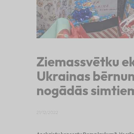
Ziemassvētku ek
Ukrainas bērnu
nogādās simtie
21/12/2022