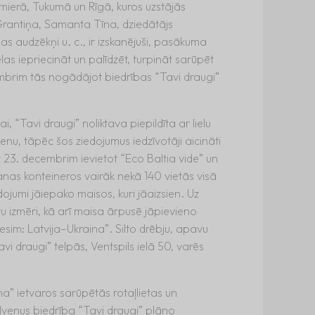
lmierā, Tukumā un Rīgā, kuros uzstājās
Grantiņa, Samanta Tīna, dziedātājs
s audzēkņi u. c., ir izskanējuši, pasākuma
las iepriecināt un palīdzēt, turpināt sarūpēt
mbrim tās nogādājot biedrības “Tavi draugi”
ai, “Tavi draugi” noliktava piepildīta ar lielu
u, tāpēc šos ziedojumus iedzīvotāji aicināti
 23. decembrim ievietot “Eco Baltia vide” un
šanas konteineros vairāk nekā 140 vietās visā
dojumi jāiepako maisos, kuri jāaizsien. Uz
 izmēri, kā arī maisa ārpusē jāpievieno
sim: Latvija–Ukraina”. Silto drēbju, apavu
avi draugi” telpās, Ventspils ielā 50, varēs
na” ietvaros sarūpētās rotaļlietas un
lvenus biedrība “Tavi draugi” plāno