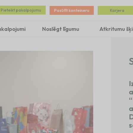
Pieteikt pakalpojumu
Pasūtīt konteineru
Karjera
akalpojumi
Noslēgt līgumu
Atkritumu šķ
S
I
a
“
a
D
s