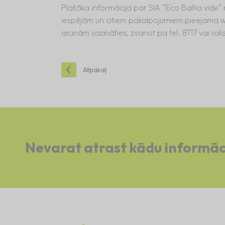
Plašāka informācija par SIA “Eco Baltia vide”
iespējām un citiem pakalpojumiem pieejama w
aicinām sazināties, zvanot pa tel. 8717 vai ra
Atpakaļ
Nevarat atrast kādu informāc