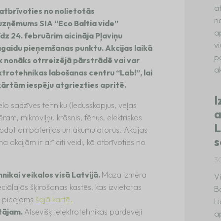
a
 atbrīvoties no nolietotās
n
uzņēmums SIA “Eco Baltia vide”
a
īdz 24. februārim aicināja Pļaviņu
v
gaidu pieņemšanas punktu. Akcijas laikā
p
āk nonāks otrreizējā pārstrādē vai var
ak
ektrotehnikas labošanas centru “Lab!”, lai
ārtām iespēju atgriezties apritē.
I
elo sadzīves tehniku (ledusskapjus, veļas
a
ram, mikroviļņu krāsnis, fēnus, elektriskos
L
nodot arī baterijas un akumulatorus. Akcijas
s
akcijām ir arī citi veidi, kā atbrīvoties no
3
ikai veikalos visā Latvijā.
Maza izmēra
V
eciālajās šķirošanas kastēs, kas izvietotas
B
ts pieejams
šajā kartē.
L
tājam.
Atsevišķi elektrotehnikas pārdevēji
a