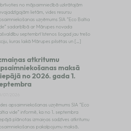
tbrīvoties no mājsaimniecībā uzkrātajām
evajadzīgajām lietām, vides resursu
psaimniekošanas uzņēmums SIA “Eco Baltia
ide” sadarbībā ar Mārupes novada
ašvaldību septembrī īstenos šogad jau trešo
ciju, kuras laikā Mārupes pilsētas un […]
zmaiņas atkritumu
psaimniekošanas maksā
iepājā no 2026. gada 1.
eptembra
0/07/2026
ides apsaimniekošanas uzņēmums SIA “Eco
altia vide” informē, ka no 1. septembra
iepājā plānotas izmaiņas sadzīves atkritumu
psaimniekošanas pakalpojumu maksā.