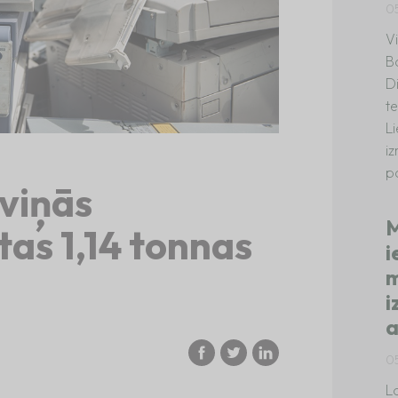
0
V
B
D
te
L
i
p
aviņās
M
as 1,14 tonnas
i
m
i
a
0
La