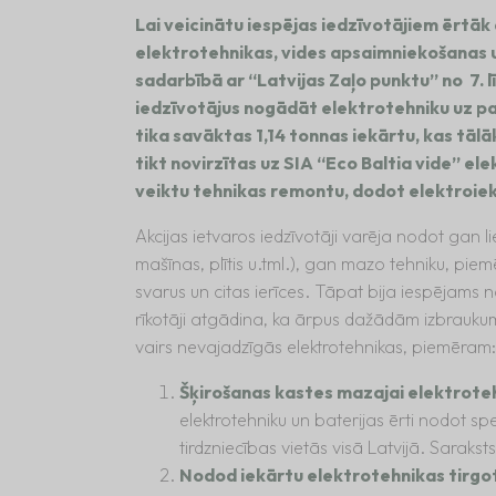
Lai veicinātu iespējas iedzīvotājiem ērtāk
elektrotehnikas, vides apsaimniekošanas 
sadarbībā ar “Latvijas Zaļo punktu” no 7. l
iedzīvotājus nogādāt elektrotehniku uz pa
tika savāktas 1,14 tonnas iekārtu, kas tāl
tikt novirzītas uz SIA “Eco Baltia vide” el
veiktu tehnikas remontu, dodot elektroiek
Akcijas ietvaros iedzīvotāji varēja nodot gan li
mašīnas, plītis u.tml.), gan mazo tehniku, piemē
svarus un citas ierīces. Tāpat bija iespējams 
rīkotāji atgādina, ka ārpus dažādām izbraukuma 
vairs nevajadzīgās elektrotehnikas, piemēram:
Šķirošanas kastes mazajai elektrotehn
elektrotehniku un baterijas ērti nodot sp
tirdzniecības vietās visā Latvijā. Saraks
Nodod iekārtu elektrotehnikas tirgo