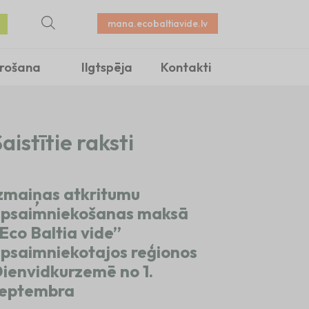
mana.ecobaltiavide.lv
irošana
Ilgtspēja
Kontakti
aistītie raksti
zmaiņas atkritumu
psaimniekošanas maksā
Eco Baltia vide”
psaimniekotajos reģionos
ienvidkurzemē no 1.
eptembra