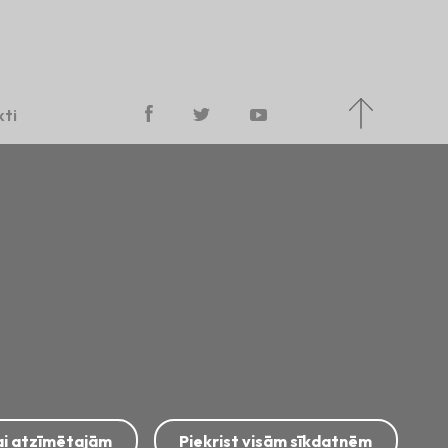
ti
Sīkdatņu politika
Piekļūstamības paziņojums
kai atzīmētajām
Piekrist visām sīkdatnēm