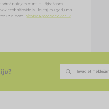
 nodrošinātajām atkritumu šķirošanas
ww.ecobaltiavide.lv. Jautājumu gadījumā
kstot uz e-pastu
plavinas@ecobaltiavide.lv
iju?