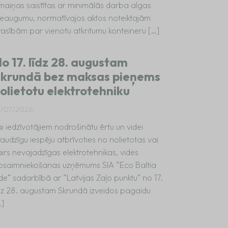
zmaiņas saistītas ar minimālās darba algas
ieaugumu, normatīvajos aktos noteiktajām
rasībām par vienotu atkritumu konteineru […]
o 17. līdz 28. augustam
krundā bez maksas pieņems
olietotu elektrotehniku
7/07/2026
i iedzīvotājiem nodrošinātu ērtu un videi
audzīgu iespēju atbrīvoties no nolietotas vai
irs nevajadzīgas elektrotehnikas, vides
psaimniekošanas uzņēmums SIA “Eco Baltia
de” sadarbībā ar “Latvijas Zaļo punktu” no 17.
īdz 28. augustam Skrundā izveidos pagaidu
…]