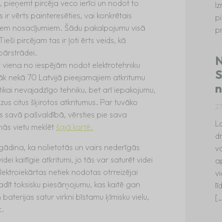
i, pieņemt pircēja veco ierīci un nodot to
I
 ir vērts painteresēties, vai konkrētais
p
diem nosacījumiem. Šādu pakalpojumu visā
p
eši pircējam tas ir ļoti ērts veids, kā
pārstrādei.
N
 viena no iespējām nodot elektrotehniku
S
āk nekā 70 Latvijā pieejamajiem atkritumu
n
ikai nevajadzīgo tehniku, bet arī iepakojumu,
zus citus šķirotos atkritumus. Par tuvāko
2
s savā pašvaldībā, vērsties pie sava
La
nās vietu meklēt
šajā kartē.
dr
tgādina, ka nolietotās un vairs nederīgās
va
idei kaitīgie atkritumi, jo tās var saturēt videi
a
lektroiekārtas netiek nodotas otrreizējai
vi
radīt toksisku piesārņojumu, kas kaitē gan
l
 baterijas satur virkni bīstamu ķīmisku vielu,
[
c.