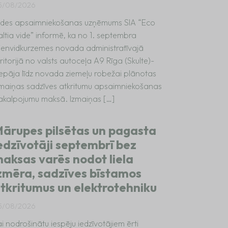
5/08/2026
ides apsaimniekošanas uzņēmums SIA “Eco
altia vide” informē, ka no 1. septembra
ienvidkurzemes novada administratīvajā
ritorijā no valsts autoceļa A9 Rīga (Skulte)-
iepāja līdz novada ziemeļu robežai plānotas
zmaiņas sadzīves atkritumu apsaimniekošanas
akalpojumu maksā. Izmaiņas […]
ārupes pilsētas un pagasta
edzīvotāji septembrī bez
aksas varēs nodot liela
zmēra, sadzīves bīstamos
tkritumus un elektrotehniku
5/08/2026
i nodrošinātu iespēju iedzīvotājiem ērti