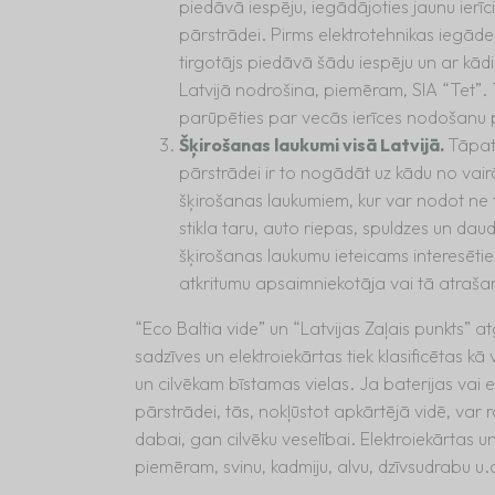
piedāvā iespēju, iegādājoties jaunu ierīc
pārstrādei. Pirms elektrotehnikas iegādes
tirgotājs piedāvā šādu iespēju un ar kā
Latvijā nodrošina, piemēram, SIA “Tet”. Ti
parūpēties par vecās ierīces nodošanu 
Šķirošanas laukumi visā Latvijā.
Tāpat
pārstrādei ir to nogādāt uz kādu no vair
šķirošanas laukumiem, kur var nodot ne t
stikla taru, auto riepas, spuldzes un daud
šķirošanas laukumu ieteicams interesētie
atkritumu apsaimniekotāja vai tā atraša
“Eco Baltia vide” un “Latvijas Zaļais punkts” a
sadzīves un elektroiekārtas tiek klasificētas kā v
un cilvēkam bīstamas vielas. Ja baterijas vai e
pārstrādei, tās, nokļūstot apkārtējā vidē, var 
dabai, gan cilvēku veselībai. Elektroiekārtas un
piemēram, svinu, kadmiju, alvu, dzīvsudrabu u.