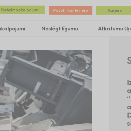
Pieteikt pakalpojumu
Pasūtīt konteineru
Karjera
akalpojumi
Noslēgt līgumu
Atkritumu šķ
S
I
a
“
a
D
s