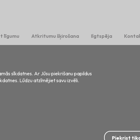
t līgumu
Atkritumu šķirošana
Ilgtspēja
Kontak
šamās sīkdatnes. Ar Jūsu piekrišanu papildus
īkdatnes. Lūdzu atzīmējiet savu izvēli.
s, LV-2121
šanas datu apstrāde
Privātuma paziņojums vakanču kandidātiem
Piekrist ti