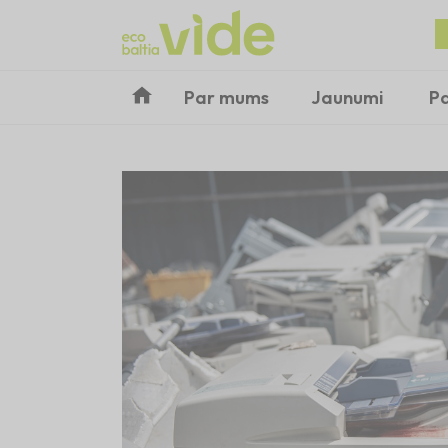
Par mums
Jaunumi
P