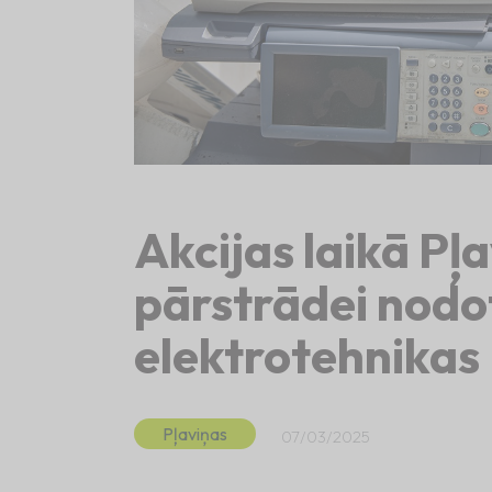
Akcijas laikā Pļ
pārstrādei nodot
elektrotehnikas
Pļaviņas
07/03/2025