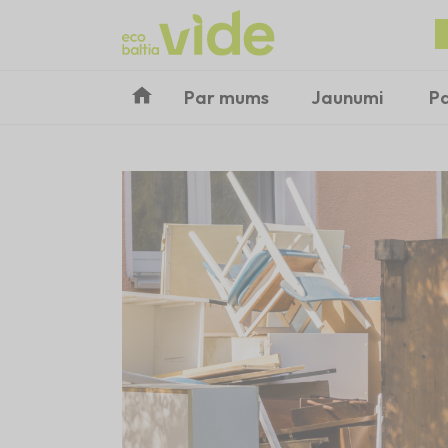
Par mums
Jaunumi
P