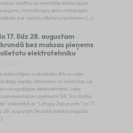
zmaiņas saistītas ar minimālās darba algas
ieaugumu, normatīvajos aktos noteiktajām
rasībām par vienotu atkritumu konteineru […]
o 17. līdz 28. augustam
krundā bez maksas pieņems
olietotu elektrotehniku
7/07/2026
i iedzīvotājiem nodrošinātu ērtu un videi
audzīgu iespēju atbrīvoties no nolietotas vai
irs nevajadzīgas elektrotehnikas, vides
psaimniekošanas uzņēmums SIA “Eco Baltia
de” sadarbībā ar “Latvijas Zaļo punktu” no 17.
īdz 28. augustam Skrundā izveidos pagaidu
…]