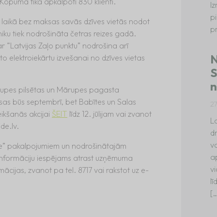
. Kopumā tika apkalpoti 830 klienti.
I
p
 laikā bez maksas savās dzīves vietās nodot
p
niku tiek nodrošināta četras reizes gadā.
r “Latvijas Zaļo punktu” nodrošina arī
N
to elektroiekārtu izvešanai no dzīves vietas
S
n
rupes pilsētas un Mārupes pagasta
sas būs septembrī, bet Babītes un Salas
2
teikšanās akcijai
ŠEIT
līdz 12. jūlijam vai zvanot
La
de.lv
.
dr
va
ide” pakalpojumiem un nodrošinātajām
a
 informāciju iespējams atrast uzņēmuma
vi
mācijas, zvanot pa tel. 8717 vai rakstot uz e-
l
[