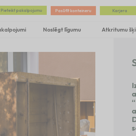
Pieteikt pakalpojumu
Pasūtīt konteineru
Karjera
akalpojumi
Noslēgt līgumu
Atkritumu šķ
S
I
a
“
a
D
s