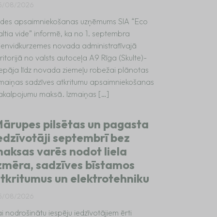
5/08/2026
ides apsaimniekošanas uzņēmums SIA “Eco
altia vide” informē, ka no 1. septembra
ienvidkurzemes novada administratīvajā
ritorijā no valsts autoceļa A9 Rīga (Skulte)-
iepāja līdz novada ziemeļu robežai plānotas
zmaiņas sadzīves atkritumu apsaimniekošanas
akalpojumu maksā. Izmaiņas […]
ārupes pilsētas un pagasta
edzīvotāji septembrī bez
aksas varēs nodot liela
zmēra, sadzīves bīstamos
tkritumus un elektrotehniku
5/08/2026
i nodrošinātu iespēju iedzīvotājiem ērti