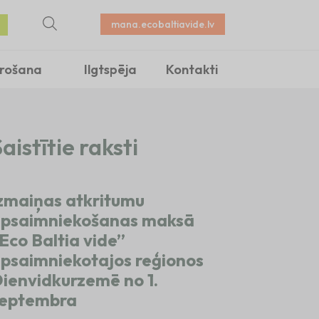
mana.ecobaltiavide.lv
irošana
Ilgtspēja
Kontakti
aistītie raksti
zmaiņas atkritumu
psaimniekošanas maksā
Eco Baltia vide”
psaimniekotajos reģionos
ienvidkurzemē no 1.
eptembra