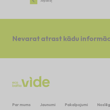
Atpakaļ
Nevarat atrast kādu informāc
Par mums
Jaunumi
Pakalpojumi
Noslēg