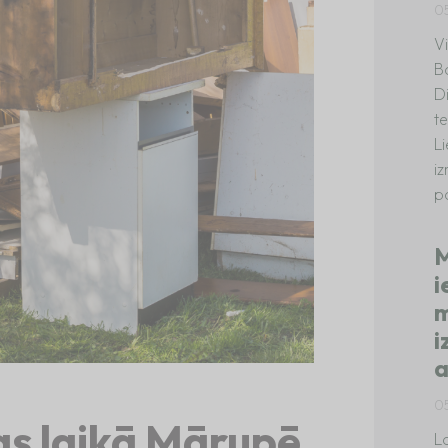
0
V
B
D
te
L
i
p
M
i
m
i
a
0
as laikā Mārupē
La