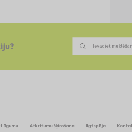
iju?
t līgumu
Atkritumu šķirošana
Ilgtspēja
Kontak