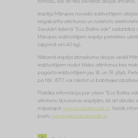
tonnas), kas arī tika savāktas akcijas ietvaros
Iespēja Mārupes novada iedzīvotājiem akcijas
lielgabarīta atkritumus un nolietoto elektroteh
Savukārt ikdienā “Eco Baltia vide” sadarbībā a
Mārupes iedzīvotājiem iespēju pieteikties uzkrā
(apjomā virs 40 kg).
Nākamā iespēja izbraukuma akcijas veidā Mā
iedzīvotājiem nodot šādus atkritumus bez mak
pagasta iedzīvotājiem jau 18. un 19. jūlijā. Pie
pa tālr. 8717, vai rakstot uz
babite@ecobaltiavi
Plašāka informācija par citiem “Eco Baltia v
atkritumu šķirošanas iespējām, kā arī aktuālo
mājaslapā
www.ecobaltiavide.lv
. Vairāk infor
pastu
marupe@ecobaltiavide.lv
.