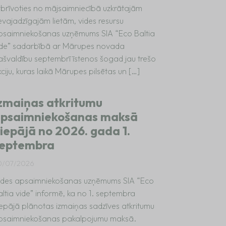
tbrīvoties no mājsaimniecībā uzkrātajām
evajadzīgajām lietām, vides resursu
psaimniekošanas uzņēmums SIA “Eco Baltia
ide” sadarbībā ar Mārupes novada
ašvaldību septembrī īstenos šogad jau trešo
ciju, kuras laikā Mārupes pilsētas un […]
zmaiņas atkritumu
psaimniekošanas maksā
iepājā no 2026. gada 1.
eptembra
0/07/2026
ides apsaimniekošanas uzņēmums SIA “Eco
altia vide” informē, ka no 1. septembra
iepājā plānotas izmaiņas sadzīves atkritumu
psaimniekošanas pakalpojumu maksā.