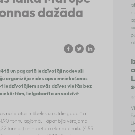
a
tonnas dažāda
n
a
v
p
ak
I
a
lsētā un pagastā iedzīvotāji nodevuši
L
iju organizēja vides apsaimniekošanas
s
t iedzīvotājiem savās dzīves vietās bez
iekārtām, lielgabarīta un sadzīvē
3
V
tas nolietotas mēbeles un citi lielgabarīta
B
 – 41,90 tonnu apjomā. Tāpat bija vērojama
L
,22 tonnas) un nolietoto elektrotehniku (4,55
a