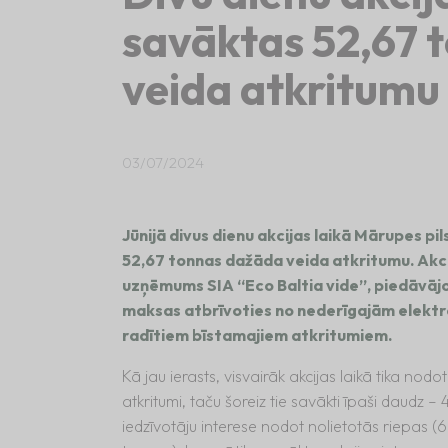
savāktas 52,67 
veida atkritumu
03/07/2024
Jūnijā divus dienu akcijas laikā Mārupes pi
52,67 tonnas dažāda veida atkritumu. Akc
uzņēmums SIA “Eco Baltia vide”, piedāvājo
maksas atbrīvoties no nederīgajām elektro
radītiem bīstamajiem atkritumiem.
Kā jau ierasts, visvairāk akcijas laikā tika nodo
atkritumi, taču šoreiz tie savākti īpaši daudz
iedzīvotāju interese nodot nolietotās riepas (6