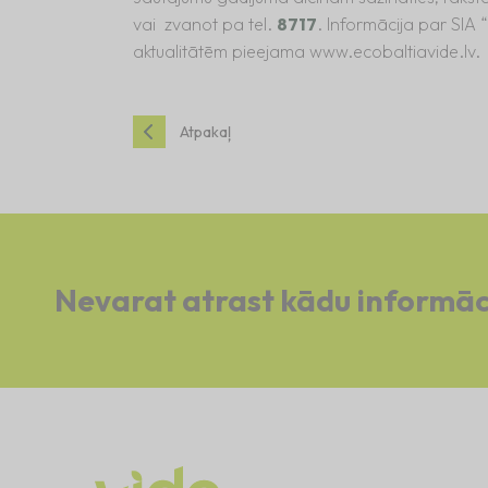
vai zvanot pa tel.
8717
. Informācija par SIA
aktualitātēm pieejama www.ecobaltiavide.lv.
Atpakaļ
Nevarat atrast kādu informāc