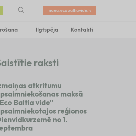
mana.ecobaltiavide.lv
irošana
Ilgtspēja
Kontakti
aistītie raksti
zmaiņas atkritumu
psaimniekošanas maksā
Eco Baltia vide”
psaimniekotajos reģionos
ienvidkurzemē no 1.
eptembra