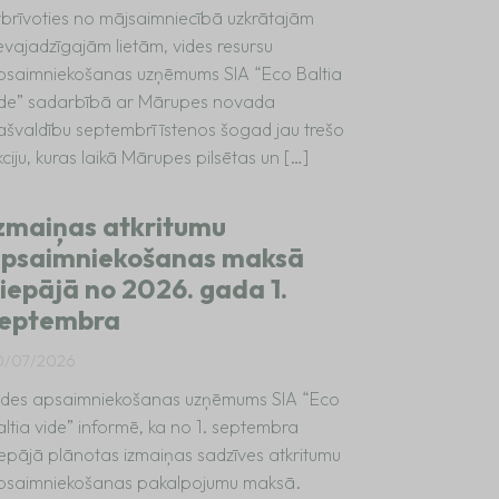
tbrīvoties no mājsaimniecībā uzkrātajām
evajadzīgajām lietām, vides resursu
psaimniekošanas uzņēmums SIA “Eco Baltia
ide” sadarbībā ar Mārupes novada
ašvaldību septembrī īstenos šogad jau trešo
ciju, kuras laikā Mārupes pilsētas un […]
zmaiņas atkritumu
psaimniekošanas maksā
iepājā no 2026. gada 1.
eptembra
0/07/2026
ides apsaimniekošanas uzņēmums SIA “Eco
altia vide” informē, ka no 1. septembra
iepājā plānotas izmaiņas sadzīves atkritumu
psaimniekošanas pakalpojumu maksā.