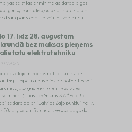
zmaiņas saistītas ar minimālās darba algas
ieaugumu, normatīvajos aktos noteiktajām
rasībām par vienotu atkritumu konteineru […]
o 17. līdz 28. augustam
krundā bez maksas pieņems
olietotu elektrotehniku
7/07/2026
i iedzīvotājiem nodrošinātu ērtu un videi
audzīgu iespēju atbrīvoties no nolietotas vai
irs nevajadzīgas elektrotehnikas, vides
psaimniekošanas uzņēmums SIA “Eco Baltia
de” sadarbībā ar “Latvijas Zaļo punktu” no 17.
īdz 28. augustam Skrundā izveidos pagaidu
…]