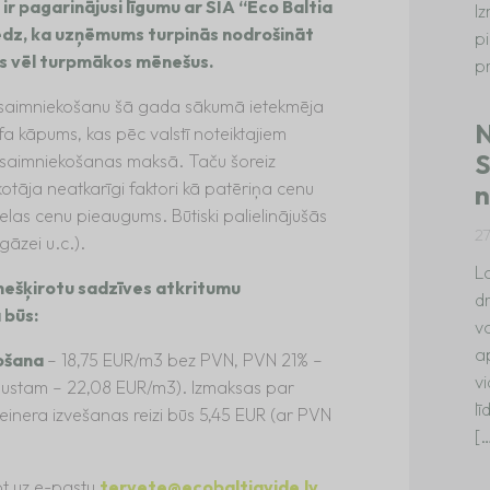
r pagarinājusi līgumu ar SIA “Eco Baltia
I
redz, ka uzņēmums turpinās nodrošināt
p
s vēl turpmākos mēnešus.
p
apsaimniekošanu šā gada sākumā ietekmēja
N
a kāpums, kas pēc valstī noteiktajiem
S
apsaimniekošanas maksā. Taču šoreiz
ekotāja neatkarīgi faktori kā patēriņa cenu
n
las cenu pieaugums. Būtiski palielinājušās
2
gāzei u.c.).
La
nešķirotu sadzīves atkritumu
dr
 būs:
va
a
košana
– 18,75 EUR/m3 bez PVN, PVN 21% –
vi
ugustam – 22,08 EUR/m3). Izmaksas par
l
inera izvešanas reizi būs 5,45 EUR (ar PVN
[
ot uz e-pastu
tervete@ecobaltiavide.lv