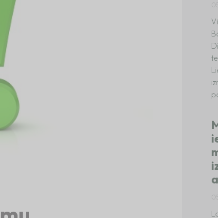
0
V
B
D
te
L
i
p
M
i
m
i
a
0
umu
La