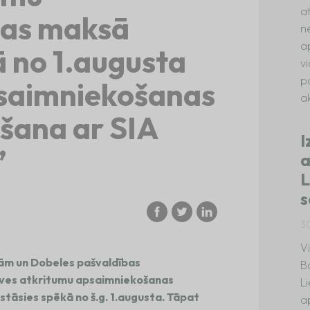
a
nas maksā
n
a
ā no 1.augusta
v
p
psaimniekošanas
ak
šana ar SIA
I
”
a
L
s
3
V
jām un Dobeles pašvaldības
B
īves atkritumu apsaimniekošanas
L
tāsies spēkā no š.g. 1.augusta. Tāpat
a