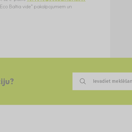
 “Eco Baltia vide” pakalpojumiem un
iju?