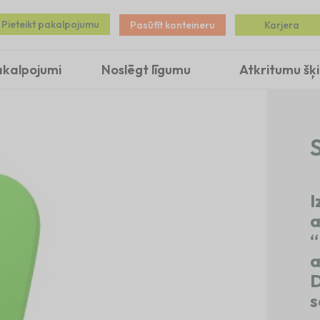
Pieteikt pakalpojumu
Pasūtīt konteineru
Karjera
akalpojumi
Noslēgt līgumu
Atkritumu šķ
S
I
a
“
a
D
s