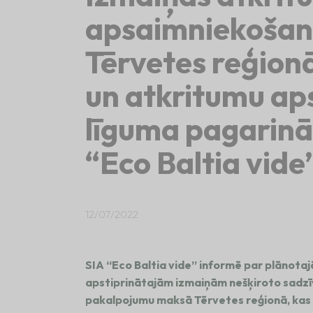
apsaimniekoša
Tērvetes reģion
un atkritumu a
līguma pagarinā
“Eco Baltia vide
12/07/2022
SIA “Eco Baltia vide” informē par plānota
apstiprinātajām izmaiņām nešķiroto sadz
pakalpojumu maksā Tērvetes reģionā, kas s