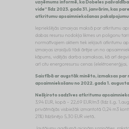
uzņēmums informē, ka Dobeles pašvaldība i
vide” līdz 2023. gada 31. janvārim, kas pa
atkritumu apsaimniekošanas pakalpojumu
Iepriekšējās izmaiņas maksā par atkritumu 
dabas resursu nodokļa likmes un poligonu tarif
normatīvajiem aktiem tiek iekļauti atkritumu 
izmaiņas izraisījuši tādi ārējie un no apsaimni
kāpums, vidējās darba samaksas, kā arī degvie
arī citu energoresursu cenas (elektroenerģijai, 
Saistībā ar augstāk minēto, izmaksas par 
apsaimniekošanu no 2022. gada 1. augusta
Nešķiroto sadzīves atkritumu apsaimnie
3,94 EUR, kopā – 22,69 EUR/m3 (līdz š.g. 1.a
privātmājās visbiežāk izmantotā 0,24 m3 konte
21%) līdzšinējo 5,30 EUR vietā.
Jautājumu gadījumā aicinām sazināties, rakst