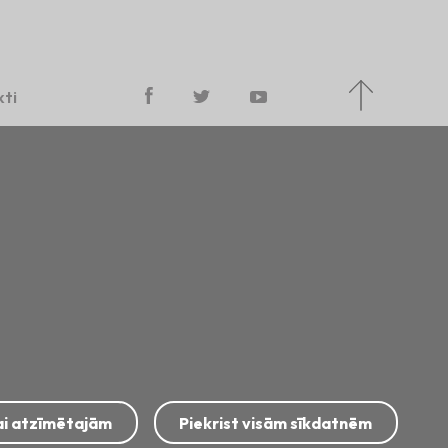
ti
Sīkdatņu politika
Piekļūstamības paziņojums
kai atzīmētajām
Piekrist visām sīkdatnēm