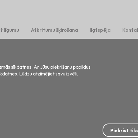
t līgumu
Atkritumu šķirošana
Ilgtspēja
Kontak
šamās sīkdatnes. Ar Jūsu piekrišanu papildus
īkdatnes. Lūdzu atzīmējiet savu izvēli.
s, LV-2121
šanas datu apstrāde
Privātuma paziņojums vakanču kandidātiem
Piekrist ti