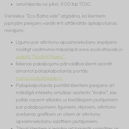
ceturtdienās no plkst. 9.00 līdz 17.00.
Vienlaikus “Eco Baltia vide” atgādina, ka klientiem
joprojām pieejami vairāki ērti attālinātās apkalpošanas
risinājumi.
Līgumu par atkritumu apsaimniekošanu iespējams
noslēgt uzņēmuma mājaslapā www.ecobaltiavide.lv
sadaļā “Noslēgt līgumu”.
Ikdienas pakalpojumu pārvaldībai klienti aicināti
izmantot pašapkalpošanās portālu
mana.ecobaltiavide.lv.
Pašapkalpošanās portālā klientiem pieejams arī
mākslīgā intelekta virtuālais asistents “Andris”, kas
palīdz saņemt atbildes uz biežākajiem jautājumiem
par pakalpojumiem, līgumiem, rēķiniem, atkritumu
izvešanas grafikiem un citiem ar atkritumu
apsaimniekošanu saistītiem jautājumiem.
Tāpat klientiem ir iespēja arī turpmāk sazināties ar