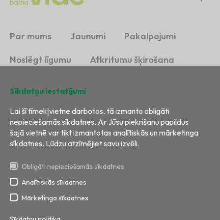
Par mums
Jaunumi
Pakalpojumi
Noslēgt līgumu
Atkritumu šķirošana
Ilgtspēja
Kontakti
Sīkdatņu iestatījumi
Lai šī tīmekļvietne darbotos, tā izmanto obligāti
nepieciešamās sīkdatnes. Ar Jūsu piekrišanu papildus
šajā vietnē var tikt izmantotas analītiskās un mārketinga
sīkdatnes. Lūdzu atzīmējiet savu izvēli.
Obligāti nepieciešamās sīkdatnes
Analītiskās sīkdatnes
Visas tiesības aizsargātas
Izstrāde:
BRIGHT
Mārketinga sīkdatnes
Sīkdatņu politika