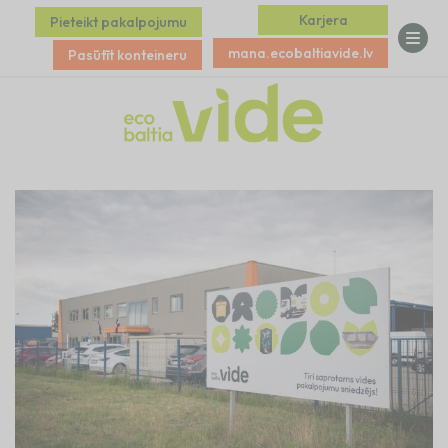
Karjera
Pieteikt pakalpojumu
mana.ecobaltiavide.lv
Pasūtīt konteineru