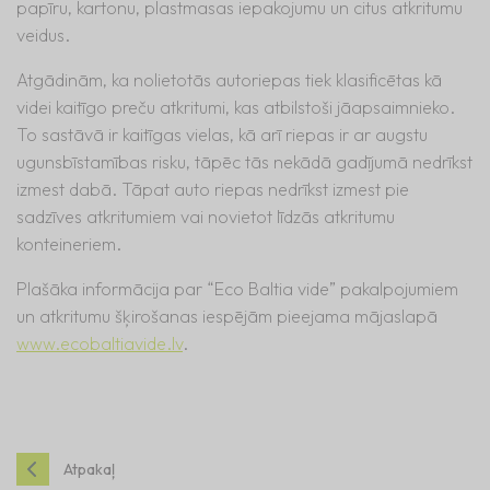
papīru, kartonu, plastmasas iepakojumu un citus atkritumu
veidus.
Atgādinām, ka nolietotās autoriepas tiek klasificētas kā
videi kaitīgo preču atkritumi, kas atbilstoši jāapsaimnieko.
To sastāvā ir kaitīgas vielas, kā arī riepas ir ar augstu
ugunsbīstamības risku, tāpēc tās nekādā gadījumā nedrīkst
izmest dabā. Tāpat auto riepas nedrīkst izmest pie
sadzīves atkritumiem vai novietot līdzās atkritumu
konteineriem.
Plašāka informācija par “Eco Baltia vide” pakalpojumiem
un atkritumu šķirošanas iespējām pieejama mājaslapā
www.ecobaltiavide.lv
.
Atpakaļ