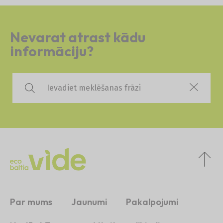
Nevarat atrast kādu
informāciju?
Par mums
Jaunumi
Pakalpojumi