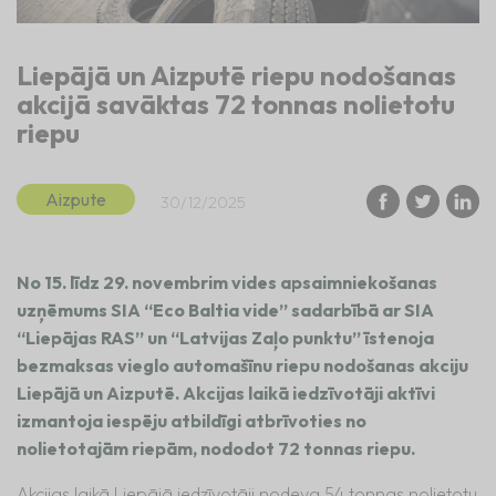
Liepājā un Aizputē riepu nodošanas
akcijā savāktas 72 tonnas nolietotu
riepu
Aizpute
30/12/2025
No 15. līdz 29. novembrim vides apsaimniekošanas
uzņēmums SIA “Eco Baltia vide” sadarbībā ar SIA
“Liepājas RAS” un “Latvijas Zaļo punktu” īstenoja
bezmaksas vieglo automašīnu riepu nodošanas akciju
Liepājā un Aizputē. Akcijas laikā iedzīvotāji aktīvi
izmantoja iespēju atbildīgi atbrīvoties no
nolietotajām riepām, nododot 72 tonnas riepu.
Akcijas laikā Liepājā iedzīvotāji nodeva 54 tonnas nolietotu