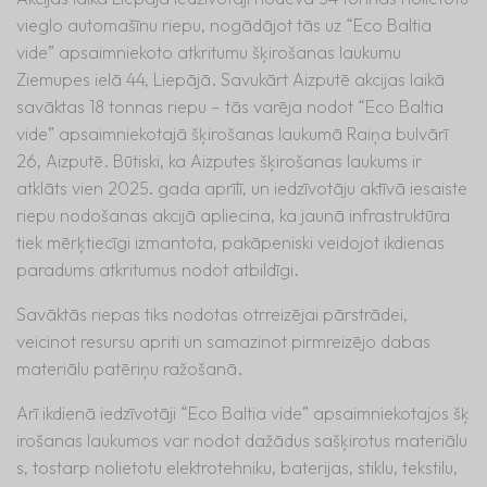
vieglo automašīnu riepu, nogādājot tās uz “Eco Baltia
vide” apsaimniekoto atkritumu šķirošanas laukumu
Ziemupes ielā 44, Liepājā. Savukārt Aizputē akcijas laikā
savāktas 18 tonnas riepu – tās varēja nodot “Eco Baltia
vide” apsaimniekotajā šķirošanas laukumā Raiņa bulvārī
26, Aizputē. Būtiski, ka Aizputes šķirošanas laukums ir
atklāts vien 2025. gada aprīlī, un iedzīvotāju aktīvā iesaiste
riepu nodošanas akcijā apliecina, ka jaunā infrastruktūra
tiek mērķtiecīgi izmantota, pakāpeniski veidojot ikdienas
paradums atkritumus nodot atbildīgi.
Savāktās riepas tiks nodotas otrreizējai pārstrādei,
veicinot resursu apriti un samazinot pirmreizējo dabas
materiālu patēriņu ražošanā.
Arī ikdienā iedzīvotāji “Eco Baltia vide” apsaimniekotajos šķ
irošanas laukumos var nodot dažādus sašķirotus materiālu
s, tostarp nolietotu elektrotehniku, baterijas, stiklu, tekstilu,