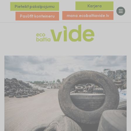
Karjera
Pieteikt pakalpojumu
mana.ecobaltiavide.lv
Pasūtīt konteineru