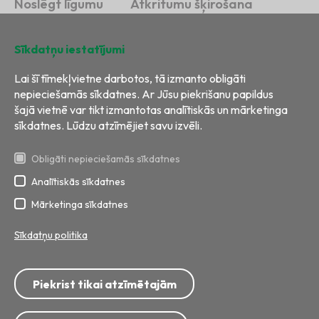
Noslēgt līgumu
Atkritumu šķirošana
Ilgtspēja
Kontakti
Sīkdatņu iestatījumi
Lai šī tīmekļvietne darbotos, tā izmanto obligāti
nepieciešamās sīkdatnes. Ar Jūsu piekrišanu papildus
šajā vietnē var tikt izmantotas analītiskās un mārketinga
sīkdatnes. Lūdzu atzīmējiet savu izvēli.
Obligāti nepieciešamās sīkdatnes
Analītiskās sīkdatnes
Visas tiesības aizsargātas
Izstrāde:
BRIGHT
Mārketinga sīkdatnes
Sīkdatņu politika
Tālrunis: 8717; 67 799 999
E-pasts:
info@ecobaltiavide.lv
Piekrist tikai atzīmētajām
Adrese: Getliņu iela 5, Rumbula, Stopiņu pagasts, Ropažu novads,
LV-2121