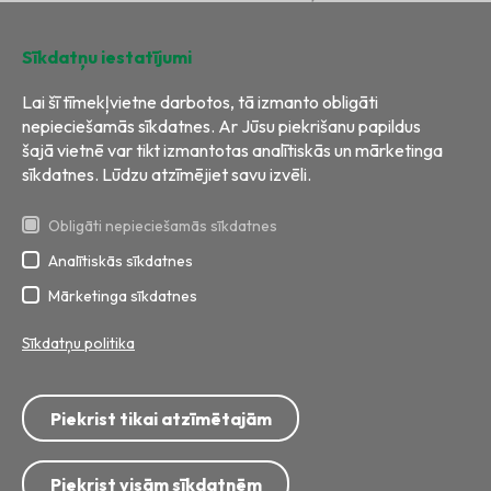
Ilgtspēja
Kontakti
Sīkdatņu iestatījumi
Lai šī tīmekļvietne darbotos, tā izmanto obligāti
nepieciešamās sīkdatnes. Ar Jūsu piekrišanu papildus
šajā vietnē var tikt izmantotas analītiskās un mārketinga
sīkdatnes. Lūdzu atzīmējiet savu izvēli.
Obligāti nepieciešamās sīkdatnes
Analītiskās sīkdatnes
Visas tiesības aizsargātas
Izstrāde:
BRIGHT
Mārketinga sīkdatnes
Sīkdatņu politika
Tālrunis: 8717; 67 799 999
E-pasts:
info@ecobaltiavide.lv
Piekrist tikai atzīmētajām
Adrese: Getliņu iela 5, Rumbula, Stopiņu pagasts, Ropažu novads,
LV-2121
Privātuma politika
Personu datu apstrāde
Piekrist visām sīkdatnēm