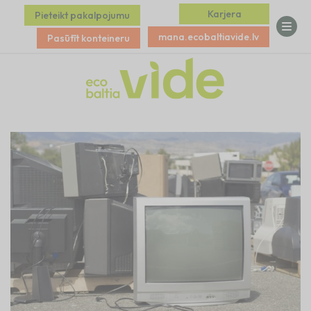
Karjera
Pieteikt pakalpojumu
mana.ecobaltiavide.lv
Pasūtīt konteineru