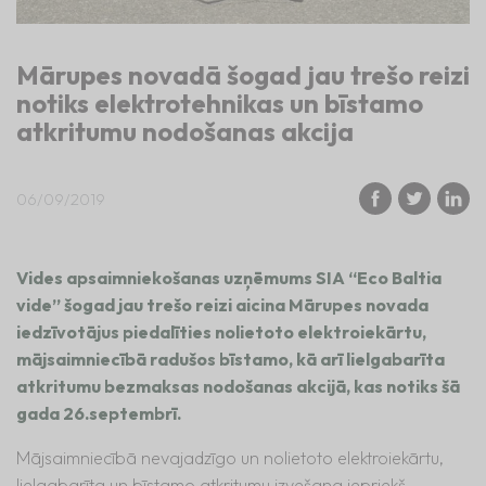
Mārupes novadā šogad jau trešo reizi
notiks elektrotehnikas un bīstamo
atkritumu nodošanas akcija
06/09/2019
Vides apsaimniekošanas uzņēmums SIA “Eco Baltia
vide” šogad jau trešo reizi aicina Mārupes novada
iedzīvotājus piedalīties nolietoto elektroiekārtu,
mājsaimniecībā radušos bīstamo, kā arī lielgabarīta
atkritumu bezmaksas nodošanas akcijā, kas notiks šā
gada 26.septembrī.
Mājsaimniecībā nevajadzīgo un nolietoto elektroiekārtu,
lielgabarīta un bīstamo atkritumu izvešana iepriekš