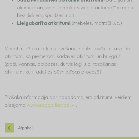
akumulatori, viens komplekts vieglo automašīnu riepu
bez diskiem, spuldzes u.c.).
Lielgabarīta atkritumi
(mēbeles, matrači u.c.)
Veicot minēto atkritumu izvešanu, netiks savākti cita veida
atkritumi, kā piemēram, sadzīves atkritumi un būvgruži
(podi, vannas, palodzes, durvis logi u.c. ražošanas
atkritumi, kuri radušies būvniecības procesā).
Plašāka informācija par nododamajiem atkritumu veidiem
pieejama
www.ecobaltiavide.lv
.
Atpakaļ