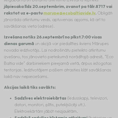
jāpiesaka līdz 20.septembrim, zvanot pa tālr.8717 vai
rakstot uz e-pastu
marupe@ecobaltiavide.lv
.
Obligāti
jānorāda atkritumu veids, aptuvenais apjoms, kā arī to
savākšanas vieta (adrese).
Izvešana notiks 26.septembrī no plkst.7:00 visas
dienas garumā
un akcijā var piedalīties ikviens Mārupes
novada iedzīvotājs. Lai nodrošinātu pieteikto atkritumu
izvešanu, tos jānovieto pieteikumā norādītajā adresē, “Eco
Baltia vide” darbiniekiem pieejamā vietā, ārpus iežogotas
teritorijas. Iedzīvotājiem pašiem atrasties klāt savākšanas
laikā nav nepieciešams.
Akcijas laikā tiks savākts:
Sadzīves elektroiekārtas
(ledusskapji, televizori,
datori, monitori, plītis, putekļsūcēji utt.).
Elektroiekārtām jābūt neizjauktām.
Sadzīvē radušies bīstamie atkritumi
(baterijas un