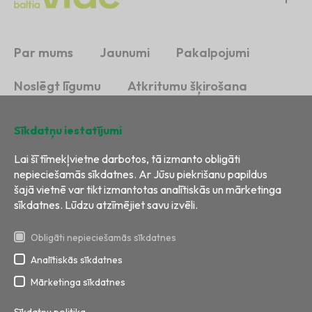
Par mums
Jaunumi
Pakalpojumi
Noslēgt līgumu
Atkritumu šķirošana
Ilgtspēja
Kontakti
Sīkdatņu iestatījumi
Lai šī tīmekļvietne darbotos, tā izmanto obligāti
nepieciešamās sīkdatnes. Ar Jūsu piekrišanu papildus
šajā vietnē var tikt izmantotas analītiskās un mārketinga
sīkdatnes. Lūdzu atzīmējiet savu izvēli.
Obligāti nepieciešamās sīkdatnes
Analītiskās sīkdatnes
Visas tiesības aizsargātas
Izstrāde:
BRIGHT
Mārketinga sīkdatnes