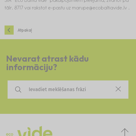
SIA “Eco Baltia vide” pakalpojumiem pieejama, zvanot pa
tālr. 8717 vai rakstot e-pastu uz
marupe@ecobaltiavide.lv
.
Atpakaļ
Nevarat atrast kādu
informāciju?