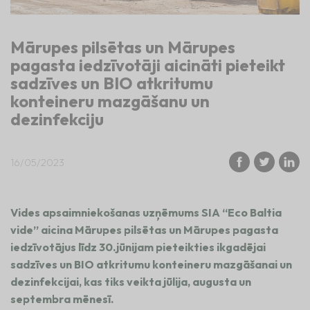
Mārupes pilsētas un Mārupes
pagasta iedzīvotāji aicināti pieteikt
sadzīves un BIO atkritumu
konteineru mazgāšanu un
dezinfekciju
16/05/2023
Vides apsaimniekošanas uzņēmums SIA “Eco Baltia
vide” aicina Mārupes pilsētas un Mārupes pagasta
iedzīvotājus līdz 30.jūnijam pieteikties ikgadējai
sadzīves un BIO atkritumu konteineru mazgāšanai un
dezinfekcijai, kas tiks veikta jūlija, augusta un
septembra mēnesī.