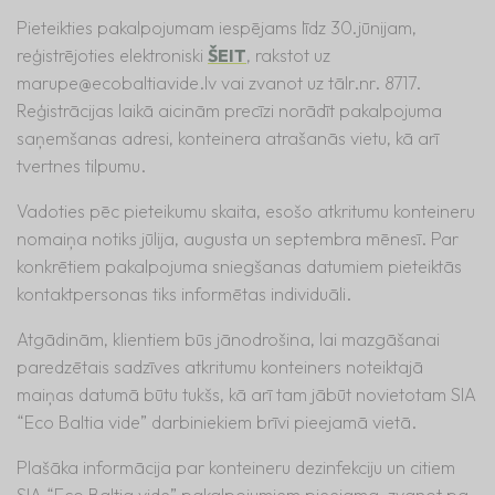
Pieteikties pakalpojumam iespējams līdz 30.jūnijam,
reģistrējoties elektroniski
ŠEIT
, rakstot uz
marupe@ecobaltiavide.lv
vai zvanot uz tālr.nr. 8717.
Reģistrācijas laikā aicinām precīzi norādīt pakalpojuma
saņemšanas adresi, konteinera atrašanās vietu, kā arī
tvertnes tilpumu.
Vadoties pēc pieteikumu skaita, esošo atkritumu konteineru
nomaiņa notiks jūlija, augusta un septembra mēnesī. Par
konkrētiem pakalpojuma sniegšanas datumiem pieteiktās
kontaktpersonas tiks informētas individuāli.
Atgādinām, klientiem būs jānodrošina, lai mazgāšanai
paredzētais sadzīves atkritumu konteiners noteiktajā
maiņas datumā būtu tukšs, kā arī tam jābūt novietotam SIA
“Eco Baltia vide” darbiniekiem brīvi pieejamā vietā.
Plašāka informācija par konteineru dezinfekciju un citiem