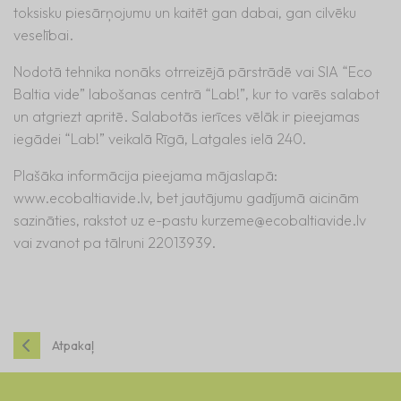
toksisku piesārņojumu un kaitēt gan dabai, gan cilvēku
veselībai.
Nodotā tehnika nonāks otrreizējā pārstrādē vai SIA “Eco
Baltia vide” labošanas centrā “Lab!”, kur to varēs salabot
un atgriezt apritē. Salabotās ierīces vēlāk ir pieejamas
iegādei “Lab!” veikalā Rīgā, Latgales ielā 240.
Plašāka informācija pieejama mājaslapā:
www.ecobaltiavide.lv, bet jautājumu gadījumā aicinām
sazināties, rakstot uz e-pastu
kurzeme@ecobaltiavide.lv
vai zvanot pa tālruni 22013939.
Atpakaļ