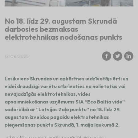
No 18. līdz 29. augustam Skrundā
darbosies bezmaksas
elektrotehnikas nodošanas punkts
12/08/2025
Lai ikviens Skrundas un apkārtnes iedzīvotājs ērti un
videi draudzīgi varētu atbrīvoties no nolietotās vai
nevajadzīgās elektrotehnikas, vides
apsaimniekošanas uzņēmums SIA “Eco Baltia vide”
sadarbībā ar “Latvijas Zaļo punktu” no 18. līdz 29.
augustam izveidos pagaidu elektrotehnikas
pieņemšanas punktu Skrundā, 1. maija laukumā 2.
Iedzīvotāji uz punktu varēs nogādāt visa veida