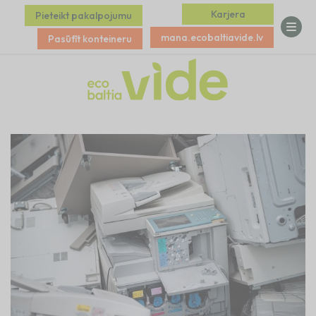
Karjera
Pieteikt pakalpojumu
mana.ecobaltiavide.lv
Pasūtīt konteineru