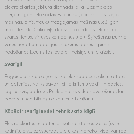
elektroiekārtas jebkurā diennakts laikā. Bez maksas
pieņems gan lielo sadzīves tehniku (ledusskapjus, veļas
mašīnas, plītis, trauku mazgājamās mašīnas u.c.), gan
mazo tehniku (mikroviļņu krāsnis, blenderus, elektriskos
svarus, fēnus, virtuves kombainus u.c.). Šķirošanas punktā
varēs nodot arī baterijas un akumulatorus – pirms
nodošanas lūgums tos ievietot maisiņā un to aizsiet.
Svarīgi!
Pagaidu punktā pieņems tikai elektropreces, akumulatorus
un baterijas. Netiks savākti citi atkritumu veidi – mēbeles,
logi, durvis, podi u.c. Punktā notiks videonovērošana, lai
novērstu neatbilstošu atkritumu atstāšanu.
Kāpēc ir svarīgi nodot tehniku atbildīgi?
Elektroiekārtas un baterijas satur bīstamas vielas (svinu,
kadmiju, alvu, dzīvsudrabu u.c.), kas, nonākot vidē, var radīt