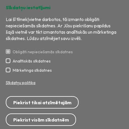
Ilgtspēja
Kontakti
Sīkdatņu iestatījumi
Lai šī tīmekļvietne darbotos, tā izmanto obligāti
nepieciešamās sīkdatnes. Ar Jūsu piekrišanu papildus
šajā vietnē var tikt izmantotas analītiskās un mārketinga
sīkdatnes. Lūdzu atzīmējiet savu izvēli.
Obligāti nepieciešamās sīkdatnes
Analītiskās sīkdatnes
Visas tiesības aizsargātas
Izstrāde:
BRIGHT
Mārketinga sīkdatnes
Sīkdatņu politika
Tālrunis: 8717; 67 799 999
E-pasts:
info@ecobaltiavide.lv
Piekrist tikai atzīmētajām
Adrese: Getliņu iela 5, Rumbula, Stopiņu pagasts, Ropažu novads,
LV-2121
Privātuma politika
Personu datu apstrāde
Piekrist visām sīkdatnēm
Videonovērošanas datu apstrāde