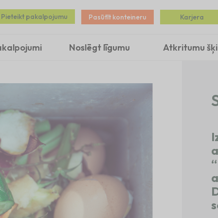
Pieteikt pakalpojumu
Pasūtīt konteineru
Karjera
akalpojumi
Noslēgt līgumu
Atkritumu šķ
S
I
a
“
a
D
s