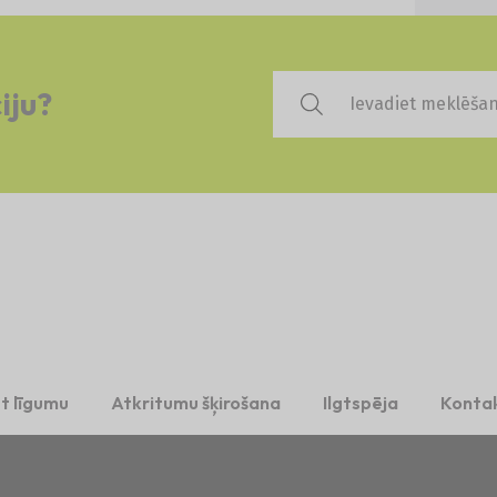
iju?
t līgumu
Atkritumu šķirošana
Ilgtspēja
Kontak