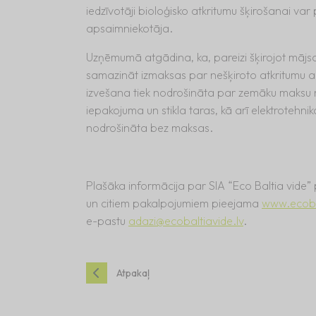
iedzīvotāji bioloģisko atkritumu šķirošanai var
apsaimniekotāja.
Uzņēmumā atgādina, ka, pareizi šķirojot mājsa
samazināt izmaksas par nešķiroto atkritumu a
izvešana tiek nodrošināta par zemāku maksu n
iepakojuma un stikla taras, kā arī elektrotehni
nodrošināta bez maksas.
Plašāka informācija par SIA “Eco Baltia vide
un citiem pakalpojumiem pieejama
www.ecobal
e-pastu
adazi@ecobaltiavide.lv
.
Atpakaļ