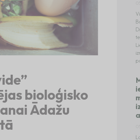
0
V
B
D
te
L
i
p
vide”
M
i
jas bioloģisko
m
šanai Ādažu
i
a
stā
0
La