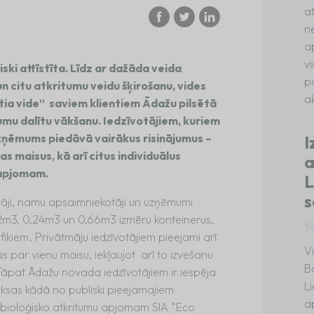
a
n
a
v
ski attīstīta. Līdz ar dažāda veida
p
n citu atkritumu veidu šķirošanu, vides
ak
a vide” saviem klientiem Ādažu pilsētā
umu dalītu vākšanu. Iedzīvotājiem, kuriem
zņēmums piedāvā vairākus risinājumus –
I
 maisus, kā arī citus individuālus
a
 apjomam.
L
s
tāji, namu apsaimniekotāji un uzņēmumi
0,12m3, 0,24m3 un 0,66m3 izmēru konteinerus,
3
ikiem. Privātmāju iedzīvotājiem pieejami arī
V
s par vienu maisu, iekļaujot arī to izvešanu
B
Tāpat Ādažu novada iedzīvotājiem ir iespēja
L
aksas kādā no publiski pieejamajiem
a
 bioloģisko atkritumu apjomam SIA “Eco