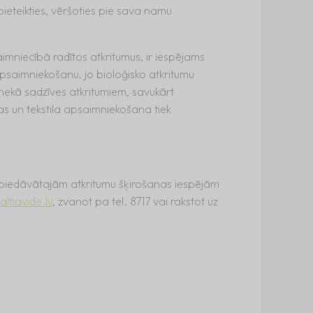
 pieteikties, vēršoties pie sava namu
imniecībā radītos atkritumus, ir iespējams
psaimniekošanu, jo bioloģisko atkritumu
ekā sadzīves atkritumiem, savukārt
kas un tekstila apsaimniekošana tiek
” piedāvātajām atkritumu šķirošanas iespējām
tiavide.lv
, zvanot pa tel. 8717 vai rakstot uz