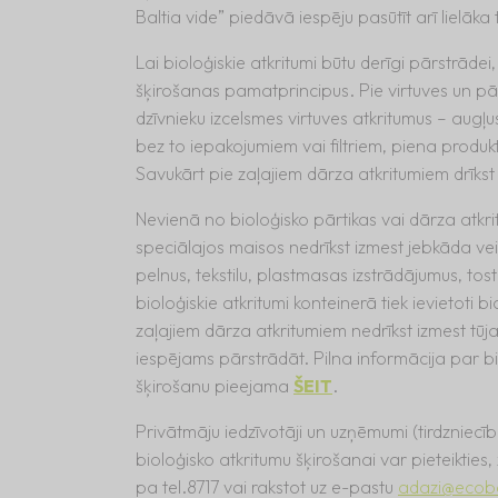
Baltia vide” piedāvā iespēju pasūtīt arī lielāka
Lai bioloģiskie atkritumi būtu derīgi pārstrādei
šķirošanas pamatprincipus. Pie virtuves un pār
dzīvnieku izcelsmes virtuves atkritumus – augļus
bez to iepakojumiem vai filtriem, piena produk
Savukārt pie zaļajiem dārza atkritumiem drīkst šķ
Nevienā no bioloģisko pārtikas vai dārza atkri
speciālajos maisos nedrīkst izmest jebkāda vei
pelnus, tekstilu, plastmasas izstrādājumus, tost
bioloģiskie atkritumi konteinerā tiek ievietot
zaļajiem dārza atkritumiem nedrīkst izmest tūja
iespējams pārstrādāt. Pilna informācija par b
šķirošanu pieejama
ŠEIT
.
Privātmāju iedzīvotāji un uzņēmumi (tirdzniecība
bioloģisko atkritumu šķirošanai var pieteikties,
pa tel.8717 vai rakstot uz e-pastu
adazi@ecobal