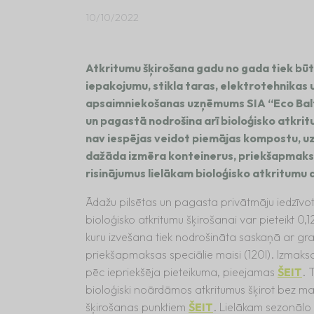
10/10/2022
Atkritumu šķirošana gadu no gada tiek būti
iepakojumu, stikla taras, elektrotehnikas u
apsaimniekošanas uzņēmums SIA “Eco Balti
un pagastā nodrošina arī bioloģisko atkrit
nav iespējas veidot piemājas kompostu, u
dažāda izmēra konteinerus, priekšapmaksas
risinājumus lielākam bioloģisko atkritumu
Ādažu pilsētas un pagasta privātmāju iedzīvo
bioloģisko atkritumu šķirošanai var pieteikt 
kuru izvešana tiek nodrošināta saskaņā ar graf
priekšapmaksas speciālie maisi (120l). Izmaksa
pēc iepriekšēja pieteikuma, pieejamas
ŠEIT
. 
bioloģiski noārdāmos atkritumus šķirot bez m
šķirošanas punktiem
ŠEIT
. Lielākam sezonālo