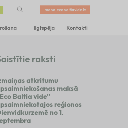
mana.ecobaltiavide.lv
irošana
Ilgtspēja
Kontakti
aistītie raksti
zmaiņas atkritumu
psaimniekošanas maksā
Eco Baltia vide”
psaimniekotajos reģionos
ienvidkurzemē no 1.
eptembra