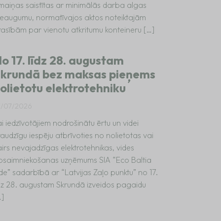
zmaiņas saistītas ar minimālās darba algas
ieaugumu, normatīvajos aktos noteiktajām
rasībām par vienotu atkritumu konteineru […]
o 17. līdz 28. augustam
krundā bez maksas pieņems
olietotu elektrotehniku
7/07/2026
i iedzīvotājiem nodrošinātu ērtu un videi
audzīgu iespēju atbrīvoties no nolietotas vai
irs nevajadzīgas elektrotehnikas, vides
psaimniekošanas uzņēmums SIA “Eco Baltia
de” sadarbībā ar “Latvijas Zaļo punktu” no 17.
īdz 28. augustam Skrundā izveidos pagaidu
…]