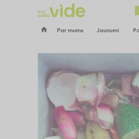
Par mums
Jaunumi
P