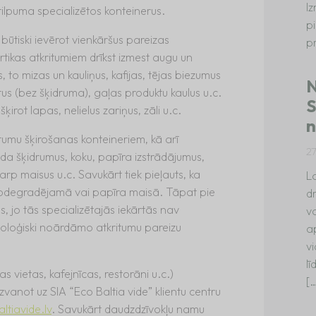
I
 tilpuma specializētos konteinerus.
p
, būtiski ievērot vienkāršus pareizas
p
tikas atkritumiem drīkst izmest augu un
, to mizas un kauliņus, kafijas, tējas biezumus
N
tus (bez šķidruma), gaļas produktu kaulus u.c.
S
irot lapas, nelielus zariņus, zāli u.c.
n
tumu šķirošanas konteineriem, kā arī
2
da šķidrumus, koku, papīra izstrādājumus,
arp maisus u.c. Savukārt tiek pieļauts, ka
La
i biodegradējamā vai papīra maisā. Tāpat pie
dr
s, jo tās specializētajās iekārtās nav
va
ioloģiski noārdāmo atkritumu pareizu
a
vi
l
s vietas, kafejnīcas, restorāni u.c.)
[
 zvanot uz SIA “Eco Baltia vide” klientu centru
tiavide.lv
. Savukārt daudzdzīvokļu namu