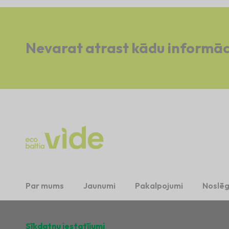
Nevarat atrast kādu informāc
Par mums
Jaunumi
Pakalpojumi
Noslēg
Sīkdatņu iestatījumi