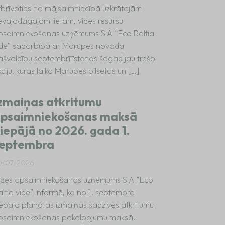
tbrīvoties no mājsaimniecībā uzkrātajām
evajadzīgajām lietām, vides resursu
psaimniekošanas uzņēmums SIA “Eco Baltia
ide” sadarbībā ar Mārupes novada
ašvaldību septembrī īstenos šogad jau trešo
ciju, kuras laikā Mārupes pilsētas un […]
zmaiņas atkritumu
psaimniekošanas maksā
iepājā no 2026. gada 1.
eptembra
0/07/2026
ides apsaimniekošanas uzņēmums SIA “Eco
altia vide” informē, ka no 1. septembra
iepājā plānotas izmaiņas sadzīves atkritumu
psaimniekošanas pakalpojumu maksā.