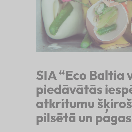
SIA “Eco Baltia 
piedāvātās iespē
atkritumu šķiro
pilsētā un paga