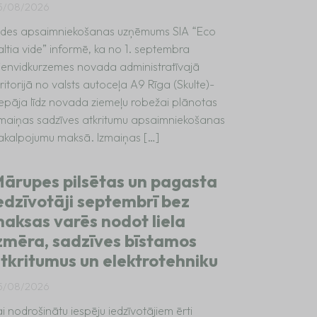
5/08/2026
ides apsaimniekošanas uzņēmums SIA “Eco
altia vide” informē, ka no 1. septembra
ienvidkurzemes novada administratīvajā
ritorijā no valsts autoceļa A9 Rīga (Skulte)-
iepāja līdz novada ziemeļu robežai plānotas
zmaiņas sadzīves atkritumu apsaimniekošanas
akalpojumu maksā. Izmaiņas […]
ārupes pilsētas un pagasta
edzīvotāji septembrī bez
aksas varēs nodot liela
zmēra, sadzīves bīstamos
tkritumus un elektrotehniku
5/08/2026
i nodrošinātu iespēju iedzīvotājiem ērti