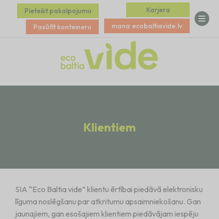
Karjera
Pieteikt pakalpojumu
mana.ecobaltiavide.lv
Pasūtīt konteineru
Klientiem
SIA “Eco Baltia vide” klientu ērtībai piedāvā elektronisku
līguma noslēgšanu par atkritumu apsaimniekošanu. Gan
jaunajiem, gan esošajiem klientiem piedāvājam iespēju