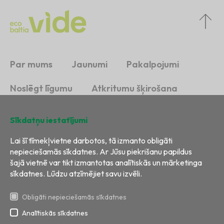
Par mums
Jaunumi
Pakalpojumi
Noslēgt līgumu
Atkritumu šķirošana
Ilgtspēja
Kontakti
Sīkdatņu iestatījumi
Lai šī tīmekļvietne darbotos, tā izmanto obligāti
nepieciešamās sīkdatnes. Ar Jūsu piekrišanu papildus
šajā vietnē var tikt izmantotas analītiskās un mārketinga
sīkdatnes. Lūdzu atzīmējiet savu izvēli.
Obligāti nepieciešamās sīkdatnes
Analītiskās sīkdatnes
Visas tiesības aizsargātas